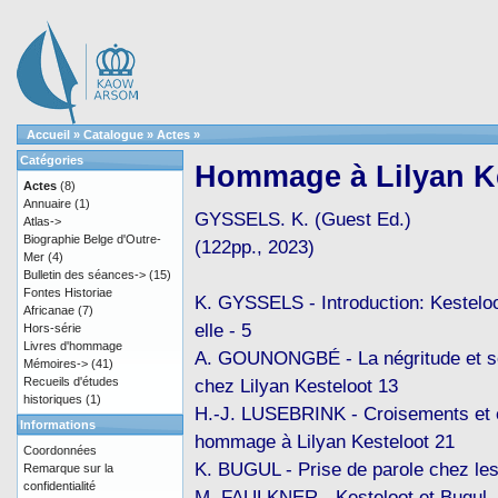
Accueil
»
Catalogue
»
Actes
»
Catégories
Hommage à Lilyan K
Actes
(8)
Annuaire
(1)
GYSSELS. K. (Guest Ed.)
Atlas->
Biographie Belge d'Outre-
(122pp., 2023)
Mer
(4)
Bulletin des séances->
(15)
Fontes Historiae
K. GYSSELS - Introduction: Kesteloot
Africanae
(7)
elle - 5
Hors-série
Livres d'hommage
A. GOUNONGBÉ - La négritude et se
Mémoires->
(41)
Recueils d'études
chez Lilyan Kesteloot 13
historiques
(1)
H.-J. LUSEBRINK - Croisements et 
Informations
hommage à Lilyan Kesteloot 21
Coordonnées
K. BUGUL - Prise de parole chez l
Remarque sur la
confidentialité
M. FAULKNER - Kesteloot et Bugul,