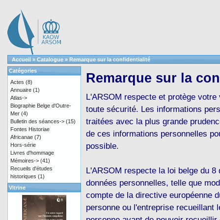
Accueil
»
Catalogue
»
Remarque sur la confidentialité
Catégories
Remarque sur la conf
Actes
(8)
Annuaire
(1)
L'ARSOM respecte et protège votre v
Atlas->
Biographie Belge d'Outre-
toute sécurité. Les informations p
Mer
(4)
traitées avec la plus grande prudenc
Bulletin des séances->
(15)
Fontes Historiae
de ces informations personnelles p
Africanae
(7)
possible.
Hors-série
Livres d'hommage
Mémoires->
(41)
Recueils d'études
L'ARSOM respecte la loi belge du 8 
historiques
(1)
données personnelles, telle que modi
Vitrine
compte de la directive européenne du
personne ou l'entreprise recueillant
personne avant de pouvoir recueilli