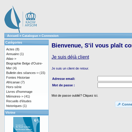
Accueil
»
Catalogue
»
Connexion
Catégories
Bienvenue, S'il vous plaît c
Actes
(8)
Annuaire
(1)
Je suis déjà client
Atlas->
Biographie Belge d'Outre-
Mer
(4)
Je suis un client de retour.
Bulletin des séances->
(15)
Fontes Historiae
Adresse email:
Africanae
(7)
Mot de passe :
Hors-série
Livres d'hommage
Mot de passe oublié? Cliquez ici.
Mémoires->
(41)
Recueils d'études
Conne
historiques
(1)
Vitrine