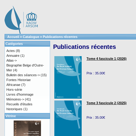
Accueil
»
Catalogue
»
Publications récentes
Catégories
Publications récentes
Actes
(8)
Annuaire
(1)
Tome 4 fascicule 1 (2026)
Atlas->
Biographie Belge d'Outre-
Mer
(4)
Prix : 35.00€
Bulletin des séances->
(15)
Fontes Historiae
Africanae
(7)
Hors-série
Livres d'hommage
Mémoires->
(41)
Tome 3 fascicule 2 (2025)
Recueils d'études
historiques
(1)
Vitrine
Prix : 35.00€