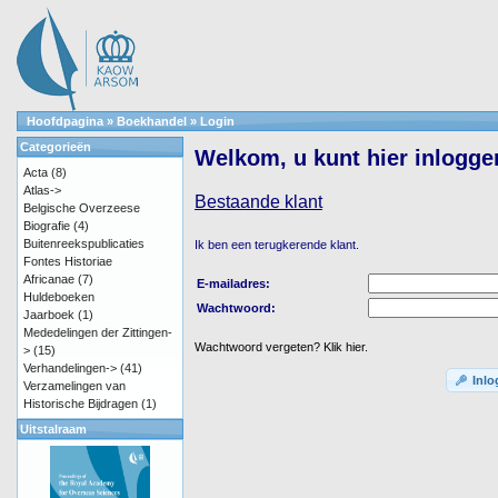
Hoofdpagina
»
Boekhandel
»
Login
Categorieën
Welkom, u kunt hier inlogge
Acta
(8)
Atlas->
Bestaande klant
Belgische Overzeese
Biografie
(4)
Buitenreekspublicaties
Ik ben een terugkerende klant.
Fontes Historiae
Africanae
(7)
E-mailadres:
Huldeboeken
Wachtwoord:
Jaarboek
(1)
Mededelingen der Zittingen-
Wachtwoord vergeten? Klik hier.
>
(15)
Verhandelingen->
(41)
Inl
Verzamelingen van
Historische Bijdragen
(1)
Uitstalraam