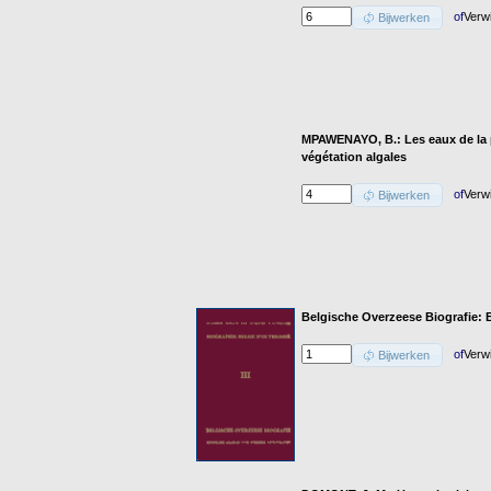
of
Verw
Bijwerken
MPAWENAYO, B.: Les eaux de la pla
végétation algales
of
Verw
Bijwerken
Belgische Overzeese Biografie: 
of
Verw
Bijwerken