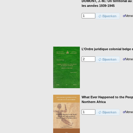
DOMONT, J.-M.: Un territorial a
les années 1939-1945
of
Verw
Bijwerken
L’Ordre juridique colonial belge
of
Verw
Bijwerken
What Ever Happened to the Peo
Northern Africa
of
Verw
Bijwerken