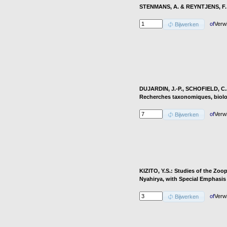
STENMANS, A. & REYNTJENS, F.: 
of
Verw
Bijwerken
DUJARDIN, J.-P., SCHOFIELD, C.J
Recherches taxonomiques, biolo
of
Verw
Bijwerken
KIZITO, Y.S.: Studies of the Zo
Nyahirya, with Special Emphasis
of
Verw
Bijwerken