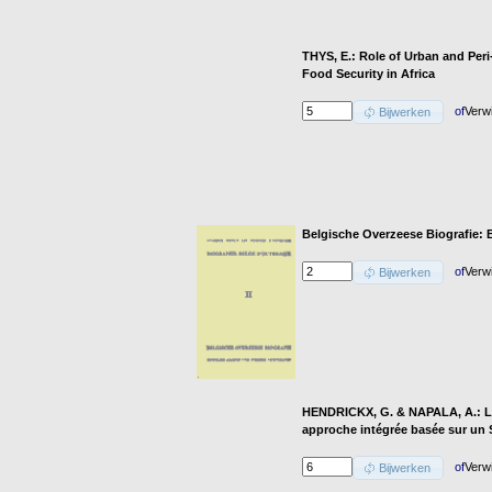
THYS, E.: Role of Urban and Peri
Food Security in Africa
of
Verw
Bijwerken
Belgische Overzeese Biografie: B
of
Verw
Bijwerken
HENDRICKX, G. & NAPALA, A.: Le 
approche intégrée basée sur un
of
Verw
Bijwerken