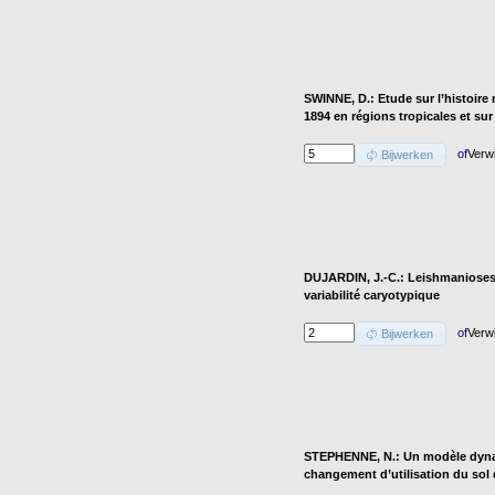
SWINNE, D.: Etude sur l’histoire
1894 en régions tropicales et sur
of
Verw
Bijwerken
DUJARDIN, J.-C.: Leishmanioses 
variabilité caryotypique
of
Verw
Bijwerken
STEPHENNE, N.: Un modèle dyna
changement d’utilisation du sol