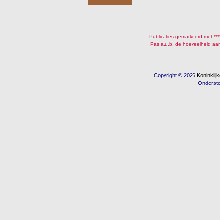
Publicaties gemarkeerd met ***
Pas a.u.b. de hoeveelheid aan
Copyright © 2026
Koninkli
Onderst