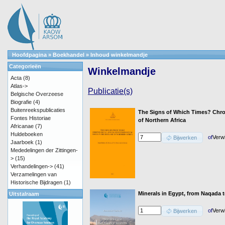
Hoofdpagina
»
Boekhandel
»
Inhoud winkelmandje
Categorieën
Winkelmandje
Acta
(8)
Atlas->
Publicatie(s)
Belgische Overzeese
Biografie
(4)
Buitenreekspublicaties
The Signs of Which Times? Chron
Fontes Historiae
of Northern Africa
Africanae
(7)
Huldeboeken
of
Verw
Bijwerken
Jaarboek
(1)
Mededelingen der Zittingen-
>
(15)
Verhandelingen->
(41)
Verzamelingen van
Historische Bijdragen
(1)
Minerals in Egypt, from Naqada 
Uitstalraam
of
Verw
Bijwerken