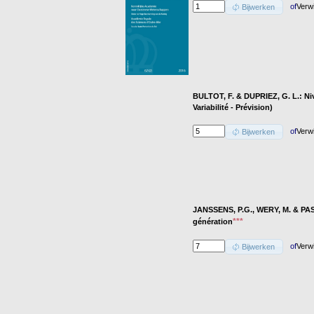
of
Verw
Bijwerken
BULTOT, F. & DUPRIEZ, G. L.: Niv
Variabilité - Prévision)
of
Verw
Bijwerken
JANSSENS, P.G., WERY, M. & PASK
***
génération
of
Verw
Bijwerken