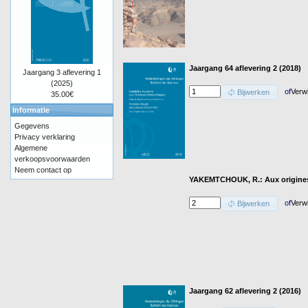
Jaargang 64 aflevering 2 (2018)
Jaargang 3 aflevering 1
(2025)
of
Verw
Bijwerken
35.00€
Informatie
Gegevens
Privacy verklaring
Algemene
verkoopsvoorwaarden
Neem contact op
YAKEMTCHOUK, R.: Aux origines 
of
Verw
Bijwerken
Jaargang 62 aflevering 2 (2016)