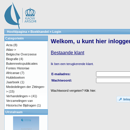
Hoofdpagina
»
Boekhandel
»
Login
Categorieën
Welkom, u kunt hier inlogge
Acta
(8)
Atlas->
Bestaande klant
Belgische Overzeese
Biografie
(4)
Buitenreekspublicaties
Ik ben een terugkerende klant.
Fontes Historiae
Africanae
(7)
E-mailadres:
Huldeboeken
Wachtwoord:
Jaarboek
(1)
Mededelingen der Zittingen-
Wachtwoord vergeten? Klik hier.
>
(15)
Verhandelingen->
(41)
Inl
Verzamelingen van
Historische Bijdragen
(1)
Uitstalraam