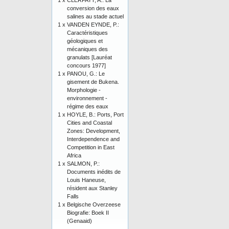
1 x
CLERFAYT, A.: La
conversion des eaux
salines au stade actuel
1 x
VANDEN EYNDE, P.:
Caractéristiques
géologiques et
mécaniques des
granulats [Lauréat
concours 1977]
1 x
PANOU, G.: Le
gisement de Bukena.
Morphologie -
environnement -
régime des eaux
1 x
HOYLE, B.: Ports, Port
Cities and Coastal
Zones: Development,
Interdependence and
Competition in East
Africa
1 x
SALMON, P.:
Documents inédits de
Louis Haneuse,
résident aux Stanley
Falls
1 x
Belgische Overzeese
Biografie: Boek II
(Genaaid)