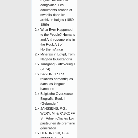
regard sur l'histoire
congolaise. Les
documents arabes et
swahilis dans les
archives belges (1880-
1899)
2 x
What Ever Happened
to the People? Humans
and Anthropomorphs in
the Rock Art of
Northern Africa
2 x
Minerals in Egypt, from
Naqada to Alexandria
1 x
Jaargang 2 aflevering 1
(2024)
1 x
BASTIN, Y.: Les
relations sémantiques
dans les langues
bantoues
1 x
Belgische Overzeese
Biografie: Boek III
(Gebonden)
1 x
JANSSENS, P.G.,
WERY, M. & PASKOFF,
S. : Adrien Charles Loir
pasteurien de première
génération
1 x
HENDRICKX, G. &