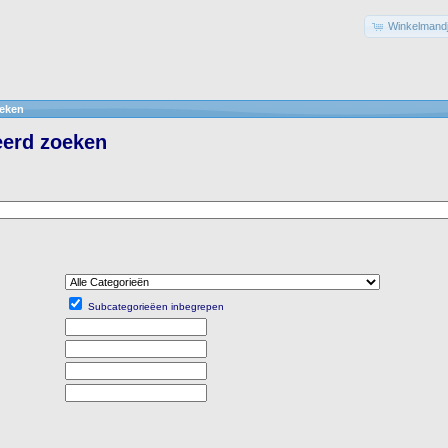
Winkelmandj
eken
erd zoeken
Subcategorieëen inbegrepen