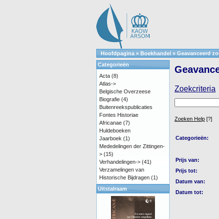
Hoofdpagina
»
Boekhandel
»
Geavanceerd zo
Categorieën
Geavance
Acta
(8)
Atlas->
Zoekcriteria
Belgische Overzeese
Biografie
(4)
Buitenreekspublicaties
Fontes Historiae
Zoeken Help
[?]
Africanae
(7)
Huldeboeken
Categorieën:
Jaarboek
(1)
Mededelingen der Zittingen-
>
(15)
Prijs van:
Verhandelingen->
(41)
Verzamelingen van
Prijs tot:
Historische Bijdragen
(1)
Datum van:
Uitstalraam
Datum tot: