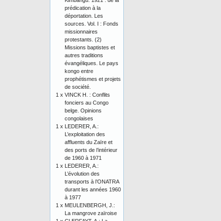
Kimbangu. 1921 : de la
prédication à la
déportation. Les
sources. Vol. I : Fonds
missionnaires
protestants. (2)
Missions baptistes et
autres traditions
évangéliques. Le pays
kongo entre
prophétismes et projets
de société.
1 x
VINCK H. : Conflits
fonciers au Congo
belge. Opinions
congolaises
1 x
LEDERER, A.:
L’exploitation des
affluents du Zaïre et
des ports de l’intérieur
de 1960 à 1971
1 x
LEDERER, A.:
L’évolution des
transports à l’ONATRA
durant les années 1960
à 1977
1 x
MEULENBERGH, J.:
La mangrove zaïroise