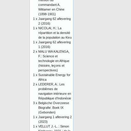
mission du
commandant A.
Wittamer en Chine
(1898-1901)
1 x
Jaargang 62 aflevering
2 (2016)
1 x
NICOLAI, H.: La
répartition et la densité
de la population au Kivu
1 x
Jaargang 62 aflevering
1 (2016)
2 x
MALU WA KALENGA,
F.: Science et
technologie en Afrique
(histoire, leçons et
perspectives)
1 x
Sustainable Energy for
Africa
2 x
LEDERER, A.: Les
problèmes de
navigation intérieure en
République d’Indonésie
3 x
Belgische Overzeese
Biografie: Boek IX
(Gebonden)
1 x
Jaargang 1 aflevering 2
(2023)
1 x
VELLUT J.-L. : Simon