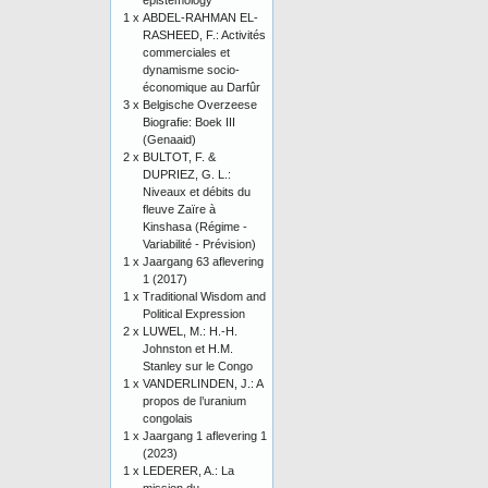
epistemology
1 x
ABDEL-RAHMAN EL-
RASHEED, F.: Activités
commerciales et
dynamisme socio-
économique au Darfûr
3 x
Belgische Overzeese
Biografie: Boek III
(Genaaid)
2 x
BULTOT, F. &
DUPRIEZ, G. L.:
Niveaux et débits du
fleuve Zaïre à
Kinshasa (Régime -
Variabilité - Prévision)
1 x
Jaargang 63 aflevering
1 (2017)
1 x
Traditional Wisdom and
Political Expression
2 x
LUWEL, M.: H.-H.
Johnston et H.M.
Stanley sur le Congo
1 x
VANDERLINDEN, J.: A
propos de l’uranium
congolais
1 x
Jaargang 1 aflevering 1
(2023)
1 x
LEDERER, A.: La