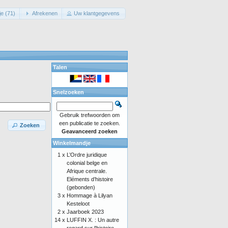
e (71)
Afrekenen
Uw klantgegevens
Talen
Snelzoeken
Gebruik trefwoorden om
een publicatie te zoeken.
Zoeken
Geavanceerd zoeken
Winkelmandje
1 x
L’Ordre juridique
colonial belge en
Afrique centrale.
Eléments d’histoire
(gebonden)
3 x
Hommage à Lilyan
Kesteloot
2 x
Jaarboek 2023
14 x
LUFFIN X. : Un autre