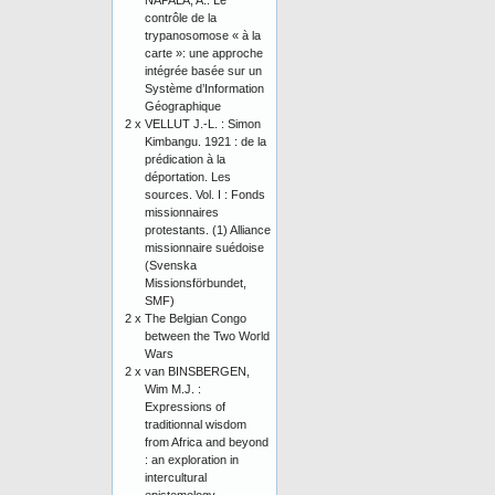
NAPALA, A.: Le
contrôle de la
trypanosomose « à la
carte »: une approche
intégrée basée sur un
Système d’Information
Géographique
2 x
VELLUT J.-L. : Simon
Kimbangu. 1921 : de la
prédication à la
déportation. Les
sources. Vol. I : Fonds
missionnaires
protestants. (1) Alliance
missionnaire suédoise
(Svenska
Missionsförbundet,
SMF)
2 x
The Belgian Congo
between the Two World
Wars
2 x
van BINSBERGEN,
Wim M.J. :
Expressions of
traditionnal wisdom
from Africa and beyond
: an exploration in
intercultural