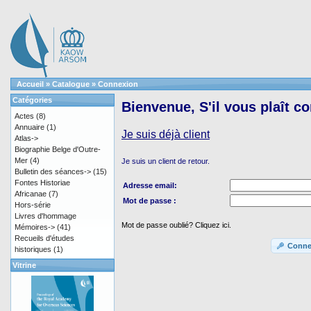
Accueil
»
Catalogue
»
Connexion
Catégories
Bienvenue, S'il vous plaît c
Actes
(8)
Annuaire
(1)
Je suis déjà client
Atlas->
Biographie Belge d'Outre-
Mer
(4)
Je suis un client de retour.
Bulletin des séances->
(15)
Fontes Historiae
Adresse email:
Africanae
(7)
Mot de passe :
Hors-série
Livres d'hommage
Mot de passe oublié? Cliquez ici.
Mémoires->
(41)
Recueils d'études
Conne
historiques
(1)
Vitrine