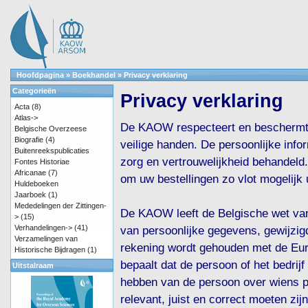
Hoofdpagina
»
Boekhandel
»
Privacy verklaring
Categorieën
Privacy verklaring
Acta
(8)
Atlas->
De KAOW respecteert en beschermt u
Belgische Overzeese
Biografie
(4)
veilige handen. De persoonlijke info
Buitenreekspublicaties
zorg en vertrouwelijkheid behandeld.
Fontes Historiae
Africanae
(7)
om uw bestellingen zo vlot mogelijk u
Huldeboeken
Jaarboek
(1)
Mededelingen der Zittingen-
De KAOW leeft de Belgische wet van
>
(15)
Verhandelingen->
(41)
van persoonlijke gegevens, gewijzi
Verzamelingen van
rekening wordt gehouden met de Euro
Historische Bijdragen
(1)
bepaalt dat de persoon of het bedri
Uitstalraam
hebben van de persoon over wiens p
relevant, juist en correct moeten z