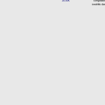
35.00€
congolais
swahilis da