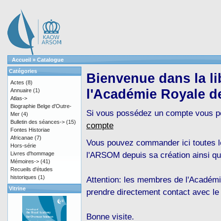
Accueil
»
Catalogue
Catégories
Bienvenue dans la lib
Actes
(8)
l'Académie Royale d
Annuaire
(1)
Atlas->
Biographie Belge d'Outre-
Si vous possédez un compte vous 
Mer
(4)
Bulletin des séances->
(15)
compte
Fontes Historiae
Africanae
(7)
Vous pouvez commander ici toutes le
Hors-série
l'ARSOM depuis sa création ainsi qu
Livres d'hommage
Mémoires->
(41)
Recueils d'études
historiques
(1)
Attention: les membres de l'Académi
Vitrine
prendre directement contact avec le
Bonne visite.