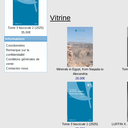
Vitrine
Tome 3 fascicule 2 (2025)
35.00€
Informations
Coordonnées
Remarque sur la
confidentialité
Conditions générales de
vente
Contactez-nous
Minerals in Egypt, from Naqada to
Tome
Alexandria
26.00€
Tome 3 fascicule 1 (2025)
LUFFIN X. : 