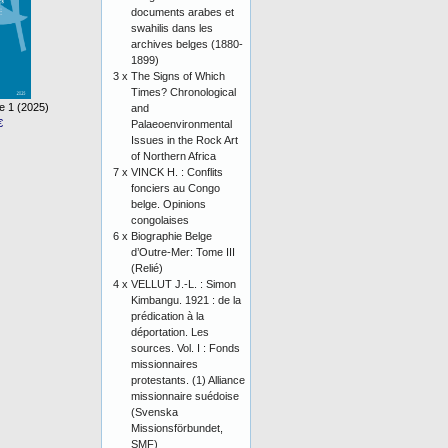
documents arabes et
swahilis dans les
archives belges (1880-
1899)
3 x
The Signs of Which
Times? Chronological
e 1 (2025)
and
€
Palaeoenvironmental
Issues in the Rock Art
of Northern Africa
7 x
VINCK H. : Conflits
fonciers au Congo
belge. Opinions
congolaises
6 x
Biographie Belge
d’Outre-Mer: Tome III
(Relié)
4 x
VELLUT J.-L. : Simon
Kimbangu. 1921 : de la
prédication à la
déportation. Les
sources. Vol. I : Fonds
missionnaires
protestants. (1) Alliance
missionnaire suédoise
(Svenska
Missionsförbundet,
SMF)