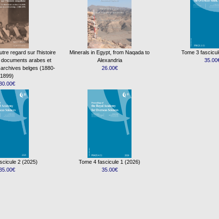
re regard sur l'histoire
Minerals in Egypt, from Naqada to
Tome 3 fascicul
s documents arabes et
Alexandria
35.00
 archives belges (1880-
26.00€
1899)
30.00€
scicule 2 (2025)
Tome 4 fascicule 1 (2026)
35.00€
35.00€