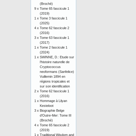
(Broché)
9 x
Tome 65 fascicule 1
(2019)
1 x
Tome 3 fascicule 1
(2025)
4 x
Tome 62 fascicule 2
(2016)
3 x
Tome 63 fascicule 1
(2017)
1 x
Tome 2 fascicule 1
(2024)
1 x
SWINNE, D.: Etude sur
l’histoire naturelle de
Cryptococcus
neoformans (Sanfelice)
Vuillemin 1894 en
régions tropicales et
sur son identification
2 x
Tome 62 fascicule 1
(2016)
1 x
Hommage à Lilyan
Kesteloot
3 x
Biographie Belge
d’Outre-Mer: Tome III
(Broché)
4 x
Tome 65 fascicule 2
(2019)
1 x
Traditional Wisdom and