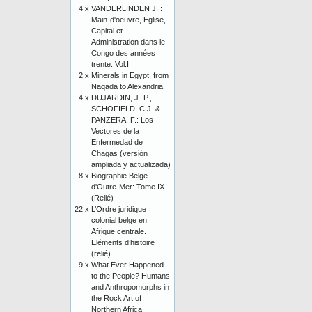
4 x
VANDERLINDEN J. :
Main-d'oeuvre, Eglise,
Capital et
Administration dans le
Congo des années
trente. Vol.I
2 x
Minerals in Egypt, from
Naqada to Alexandria
4 x
DUJARDIN, J.-P.,
SCHOFIELD, C.J. &
PANZERA, F.: Los
Vectores de la
Enfermedad de
Chagas (versión
ampliada y actualizada)
8 x
Biographie Belge
d'Outre-Mer: Tome IX
(Relié)
22 x
L’Ordre juridique
colonial belge en
Afrique centrale.
Eléments d’histoire
(relié)
9 x
What Ever Happened
to the People? Humans
and Anthropomorphs in
the Rock Art of
Northern Africa