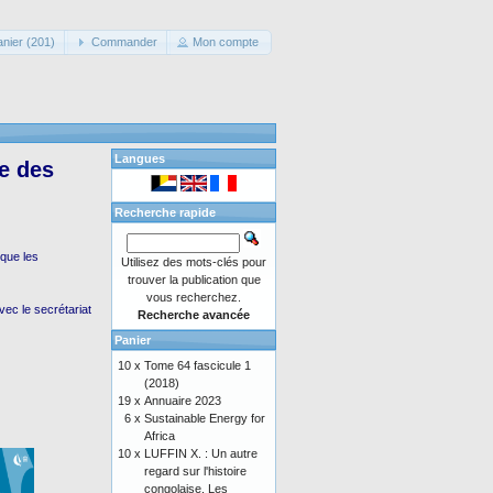
anier (201)
Commander
Mon compte
Langues
le des
Recherche rapide
 que les
Utilisez des mots-clés pour
trouver la publication que
vous recherchez.
ec le secrétariat
Recherche avancée
Panier
10 x
Tome 64 fascicule 1
(2018)
19 x
Annuaire 2023
6 x
Sustainable Energy for
Africa
10 x
LUFFIN X. : Un autre
regard sur l'histoire
congolaise. Les