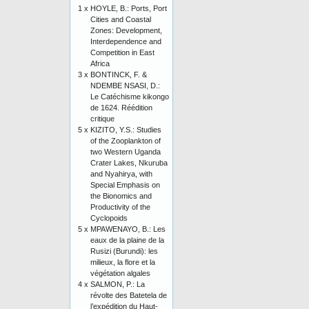
1 x
HOYLE, B.: Ports, Port
Cities and Coastal
Zones: Development,
Interdependence and
Competition in East
Africa
3 x
BONTINCK, F. &
NDEMBE NSASI, D.:
Le Catéchisme kikongo
de 1624. Réédition
critique
5 x
KIZITO, Y.S.: Studies
of the Zooplankton of
two Western Uganda
Crater Lakes, Nkuruba
and Nyahirya, with
Special Emphasis on
the Bionomics and
Productivity of the
Cyclopoids
5 x
MPAWENAYO, B.: Les
eaux de la plaine de la
Rusizi (Burundi): les
milieux, la flore et la
végétation algales
4 x
SALMON, P.: La
révolte des Batetela de
l’expédition du Haut-