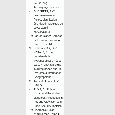
Ituri (1897).
Témoignages inédits
4 x
DUJARDIN, J.-C.:
Leishmanioses au
Pérou: signification
éco-épidémiologique de
la variabilité
caryotypique
1 x
Easter Island: Collapse
or Transformation? A
State of the Art
3 x
HENDRICKX, G. &
NAPALA, A.: Le
contrôle de la
trypanosomose « à la
carte »: une approche
intégrée basée sur un
Système d’Information
Géographique
12 x
Tome 63 fascicule 2
(2017)
4 x
THYS, E.: Role of
Urban and Peri-Urban
Livestock Production in
Poverty Alleviation and
Food Security in Africa
4 x
Biographie Belge
d’Outre-Mer: Tome II