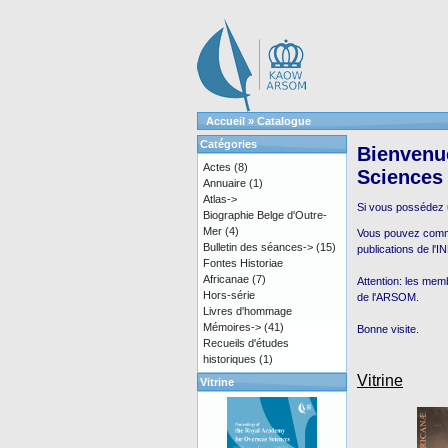
Accueil
»
Catalogue
Catégories
Bienvenue
Actes
(8)
Sciences
Annuaire
(1)
Atlas->
Si vous possédez
Biographie Belge d'Outre-
Mer
(4)
Vous pouvez comman
Bulletin des séances->
(15)
publications de l'
Fontes Historiae
Africanae
(7)
Attention: les mem
Hors-série
de l'ARSOM.
Livres d'hommage
Mémoires->
(41)
Bonne visite.
Recueils d'études
historiques
(1)
Vitrine
Vitrine