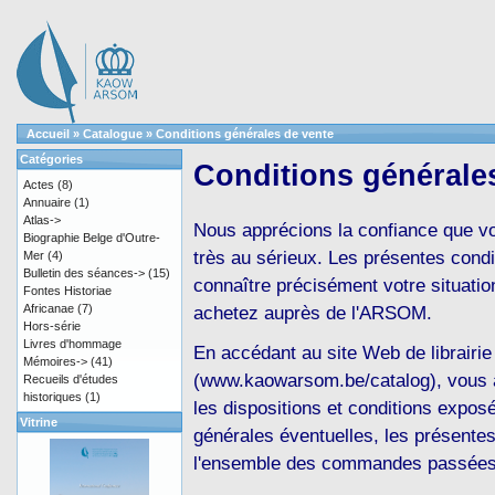
Accueil
»
Catalogue
»
Conditions générales de vente
Catégories
Conditions générale
Actes
(8)
Annuaire
(1)
Atlas->
Nous apprécions la confiance que v
Biographie Belge d'Outre-
très au sérieux. Les présentes cond
Mer
(4)
Bulletin des séances->
(15)
connaître précisément votre situation
Fontes Historiae
Africanae
(7)
achetez auprès de l'ARSOM.
Hors-série
Livres d'hommage
En accédant au site Web de librairi
Mémoires->
(41)
(www.kaowarsom.be/catalog), vous ac
Recueils d'études
historiques
(1)
les dispositions et conditions expos
Vitrine
générales éventuelles, les présentes
l'ensemble des commandes passées