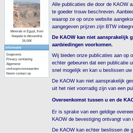
Alle publicaties die door de KAOW a
te goeder trouw beschreven. Aanbiedi
waarop ze op onze website aangeko
aangegeven prijzen zijn BTW inbegr
Minerals in Egypt, from
De KAOW kan niet aansprakelijk ge
Naqada to Alexandria
26.00€
aanbiedingen voorkomen.
Informatie
Wij bieden onze publicaties aan op 
Gegevens
Privacy verklaring
echter gebeuren dat een publicatie ui
Algemene
verkoopsvoorwaarden
snel mogelijk en kan u beslissen uw 
Neem contact op
De KAOW kan niet aansprakelijk ge
uit het niet voorradig zijn van een pub
Overeenkomst tussen u en de K
Er is sprake van een geldige over
KAOW de bevestiging ontvangt van u
De KAOW kan echter beslissen de g