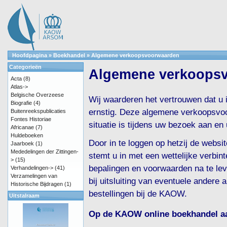
Hoofdpagina
»
Boekhandel
»
Algemene verkoopsvoorwaarden
Categorieën
Algemene verkoops
Acta
(8)
Atlas->
Belgische Overzeese
Wij waarderen het vertrouwen dat u
Biografie
(4)
ernstig. Deze algemene verkoopsvoo
Buitenreekspublicaties
Fontes Historiae
situatie is tijdens uw bezoek aan 
Africanae
(7)
Huldeboeken
Door in te loggen op hetzij de webs
Jaarboek
(1)
Mededelingen der Zittingen-
stemt u in met een wettelijke verbin
>
(15)
bepalingen en voorwaarden na te le
Verhandelingen->
(41)
Verzamelingen van
bij uitsluiting van eventuele andere
Historische Bijdragen
(1)
bestellingen bij de KAOW.
Uitstalraam
Op de KAOW online boekhandel aa