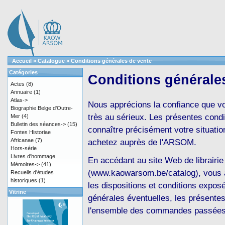
Accueil
»
Catalogue
»
Conditions générales de vente
Catégories
Conditions générale
Actes
(8)
Annuaire
(1)
Atlas->
Nous apprécions la confiance que v
Biographie Belge d'Outre-
très au sérieux. Les présentes cond
Mer
(4)
Bulletin des séances->
(15)
connaître précisément votre situation
Fontes Historiae
Africanae
(7)
achetez auprès de l'ARSOM.
Hors-série
Livres d'hommage
En accédant au site Web de librairi
Mémoires->
(41)
(www.kaowarsom.be/catalog), vous ac
Recueils d'études
historiques
(1)
les dispositions et conditions expos
Vitrine
générales éventuelles, les présentes
l'ensemble des commandes passées