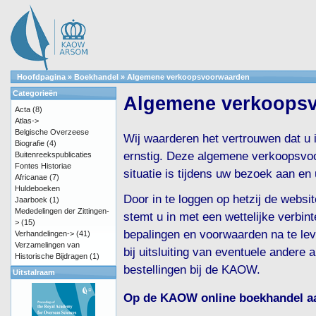
Hoofdpagina
»
Boekhandel
»
Algemene verkoopsvoorwaarden
Categorieën
Algemene verkoops
Acta
(8)
Atlas->
Belgische Overzeese
Wij waarderen het vertrouwen dat u
Biografie
(4)
ernstig. Deze algemene verkoopsvoo
Buitenreekspublicaties
Fontes Historiae
situatie is tijdens uw bezoek aan 
Africanae
(7)
Huldeboeken
Door in te loggen op hetzij de webs
Jaarboek
(1)
Mededelingen der Zittingen-
stemt u in met een wettelijke verbin
>
(15)
bepalingen en voorwaarden na te le
Verhandelingen->
(41)
Verzamelingen van
bij uitsluiting van eventuele andere
Historische Bijdragen
(1)
bestellingen bij de KAOW.
Uitstalraam
Op de KAOW online boekhandel aa