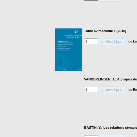
Tome 62 fascicule 1 (2016)
ou
En
Mise à jour
VANDERLINDEN, J.: A propos de 
ou
En
Mise à jour
BASTIN, Y.: Les relations séman