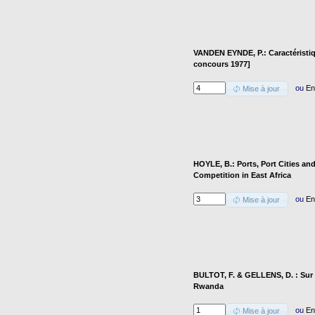
VANDEN EYNDE, P.: Caractéristi
concours 1977]
ou
En
Mise à jour
HOYLE, B.: Ports, Port Cities a
Competition in East Africa
ou
En
Mise à jour
BULTOT, F. & GELLENS, D. : Sur l
Rwanda
ou
En
Mise à jour