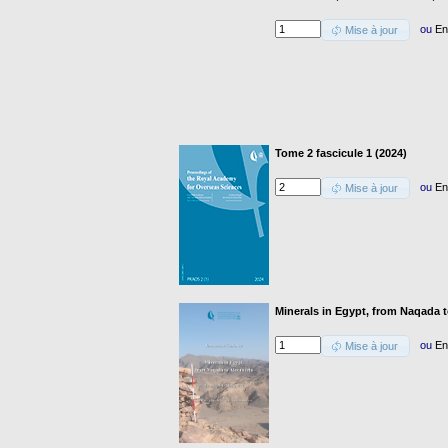
ou
En
Mise à jour
Tome 2 fascicule 1 (2024)
ou
En
Mise à jour
Minerals in Egypt, from Naqada 
ou
En
Mise à jour