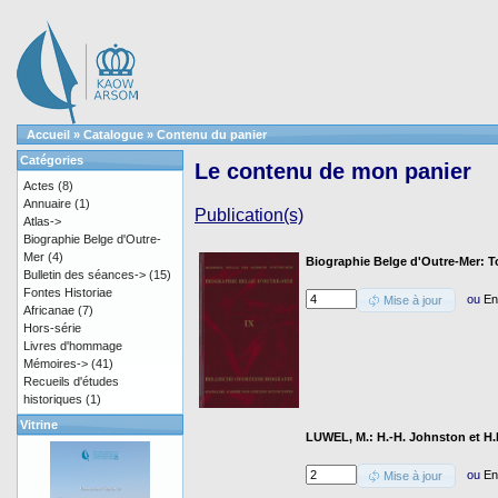
Accueil
»
Catalogue
»
Contenu du panier
Catégories
Le contenu de mon panier
Actes
(8)
Annuaire
(1)
Publication(s)
Atlas->
Biographie Belge d'Outre-
Mer
(4)
Biographie Belge d'Outre-Mer: To
Bulletin des séances->
(15)
Fontes Historiae
ou
En
Mise à jour
Africanae
(7)
Hors-série
Livres d'hommage
Mémoires->
(41)
Recueils d'études
historiques
(1)
Vitrine
LUWEL, M.: H.-H. Johnston et H.
ou
En
Mise à jour