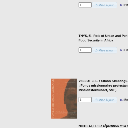
ou
En
Mise à jour
THYS, E.: Role of Urban and Peri
Food Security in Africa
ou
En
Mise à jour
VELLUT J.-L. : Simon Kimbangu. 19
: Fonds missionnaires protestant
Missionsförbundet, SMF)
ou
En
Mise à jour
NICOLAI, H.: La répartition et la