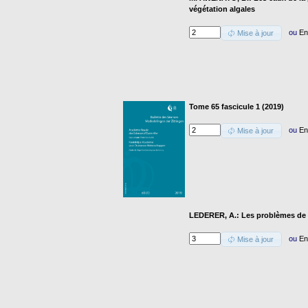
végétation algales
ou
En
Mise à jour
Tome 65 fascicule 1 (2019)
ou
En
Mise à jour
LEDERER, A.: Les problèmes de n
ou
En
Mise à jour