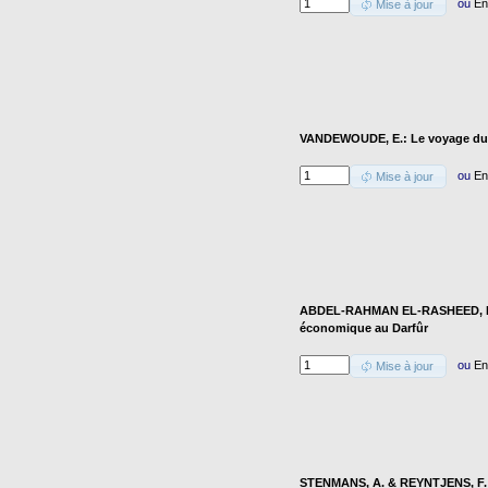
ou
En
Mise à jour
VANDEWOUDE, E.: Le voyage du 
ou
En
Mise à jour
ABDEL-RAHMAN EL-RASHEED, F.: 
économique au Darfûr
ou
En
Mise à jour
STENMANS, A. & REYNTJENS, F.: 