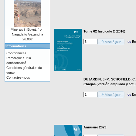
Minerals in Egypt, from
Tome 62 fascicule 2 (2016)
Naqada to Alexandria
26.00€
ou
En
Mise à jour
Informations
Coordonnées
Remarque sur la
confidentialité
Conditions générales de
vente
Contactez-nous
DUJARDIN, J.-P., SCHOFIELD, C.
Chagas (versión ampliada y actu
ou
En
Mise à jour
Annuaire 2023