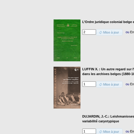
L’Ordre juridique colonial belge e
ou
En
Mise à jour
LUFFIN X. : Un autre regard sur 
dans les archives belges (1880-1
ou
En
Mise à jour
DUJARDIN, J.-C.: Leishmanioses 
variabilité caryotypique
ou
En
Mise à jour