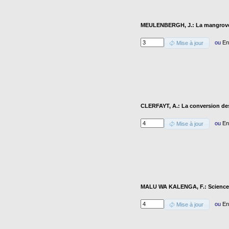
MEULENBERGH, J.: La mangrove
ou
En
Mise à jour
CLERFAYT, A.: La conversion des
ou
En
Mise à jour
MALU WA KALENGA, F.: Science et
ou
En
Mise à jour