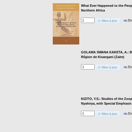
What Ever Happened to the Peo
Northern Africa
ou
En
Mise à jour
GOLAMA SWANA KAKETA, A.: Baci
Région de Kisangani (Zaïre)
ou
En
Mise à jour
KIZITO, Y.S.: Studies of the Zo
Nyahirya, with Special Emphasis
ou
En
Mise à jour