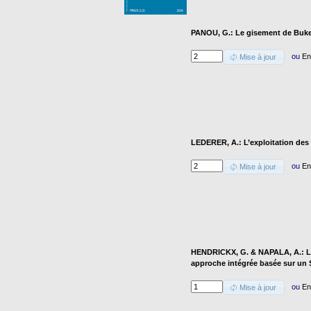
PANOU, G.: Le gisement de Buke
ou
En
Mise à jour
LEDERER, A.: L’exploitation des
ou
En
Mise à jour
HENDRICKX, G. & NAPALA, A.: Le 
approche intégrée basée sur un
ou
En
Mise à jour