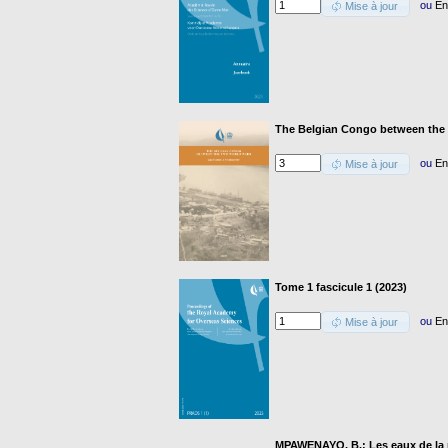
ou
En
Mise à jour
The Belgian Congo between the
ou
En
Mise à jour
Tome 1 fascicule 1 (2023)
ou
En
Mise à jour
MPAWENAYO, B.: Les eaux de la pla