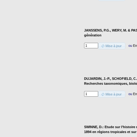
JANSSENS, P.G., WERY, M. & PASK
génération
ou
En
Mise à jour
DUJARDIN, J.-P., SCHOFIELD, C.J
Recherches taxonomiques, biolo
ou
En
Mise à jour
SWINNE, D.: Etude sur l’histoire
1894 en régions tropicales et sur