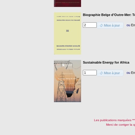
Biographie Belge d’Outre-Mer: To
ou
En
Mise à jour
Sustainable Energy for Africa
ou
En
Mise à jour
Les publications marquées ***
Merci de corriger la 