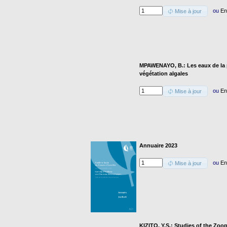
ou
En
Mise à jour
MPAWENAYO, B.: Les eaux de la pla
végétation algales
ou
En
Mise à jour
Annuaire 2023
ou
En
Mise à jour
KIZITO, Y.S.: Studies of the Zo