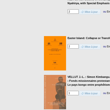
Nyahirya, with Special Emphasis
ou
En
Mise à jour
Easter Island: Collapse or Trans
ou
En
Mise à jour
VELLUT J.-L. : Simon Kimbangu. 19
: Fonds missionnaires protestant
Le pays kongo entre prophétismes
ou
En
Mise à jour