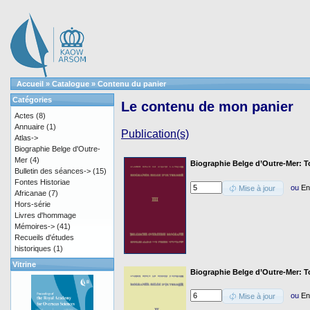
Accueil
»
Catalogue
»
Contenu du panier
Catégories
Le contenu de mon panier
Actes
(8)
Annuaire
(1)
Publication(s)
Atlas->
Biographie Belge d'Outre-
Mer
(4)
Biographie Belge d’Outre-Mer: To
Bulletin des séances->
(15)
Fontes Historiae
ou
En
Mise à jour
Africanae
(7)
Hors-série
Livres d'hommage
Mémoires->
(41)
Recueils d'études
historiques
(1)
Vitrine
Biographie Belge d’Outre-Mer: T
ou
En
Mise à jour