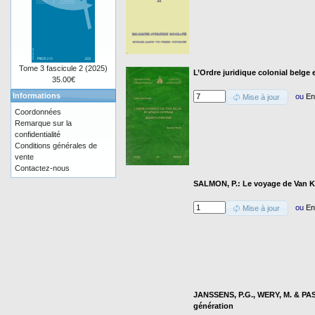
Tome 3 fascicule 2 (2025)
L’Ordre juridique colonial belge e
35.00€
Informations
ou
En
Mise à jour
Coordonnées
Remarque sur la
confidentialité
Conditions générales de
vente
Contactez-nous
SALMON, P.: Le voyage de Van K
ou
En
Mise à jour
JANSSENS, P.G., WERY, M. & PASK
génération