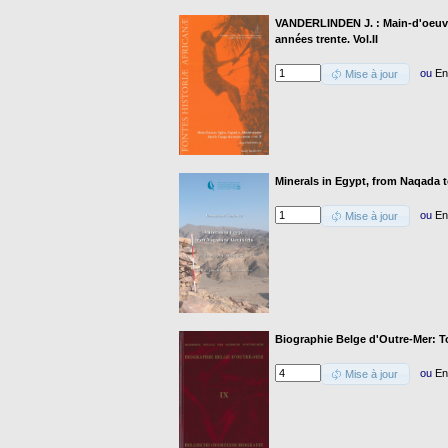
VANDERLINDEN J. : Main-d'oeuvre
années trente. Vol.II
ou
En
Mise à jour
Minerals in Egypt, from Naqada 
ou
En
Mise à jour
Biographie Belge d'Outre-Mer: To
ou
En
Mise à jour