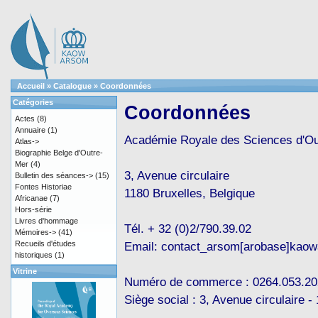
Accueil
»
Catalogue
»
Coordonnées
Catégories
Coordonnées
Actes
(8)
Annuaire
(1)
Académie Royale des Sciences d'O
Atlas->
Biographie Belge d'Outre-
Mer
(4)
3, Avenue circulaire
Bulletin des séances->
(15)
Fontes Historiae
1180 Bruxelles, Belgique
Africanae
(7)
Hors-série
Livres d'hommage
Tél. + 32 (0)2/790.39.02
Mémoires->
(41)
Recueils d'études
Email: contact_arsom[arobase]kaow
historiques
(1)
Vitrine
Numéro de commerce : 0264.053.20
Siège social : 3, Avenue circulaire -