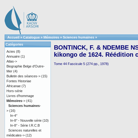
Accueil
»
Catalogue
»
Mémoires
»
Sciences humaines
»
Catégories
BONTINCK, F. & NDEMBE NSA
Actes
(8)
kikongo de 1624. Réédition c
Annuaire
(1)
Atlas->
Tome 44 Fascicule 5 (274 pp., 1978)
Biographie Belge d'Outre-
Mer
(4)
Bulletin des séances->
(15)
Fontes Historiae
Africanae
(7)
Hors-série
Livres d'hommage
Mémoires
->
(41)
Sciences humaines
-
>
(16)
In-4°
In-8° - Nouvelle série
(10)
In-8° - Série I.R.C.B
Sciences naturelles et
médicales->
(12)