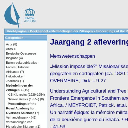
Hoofdpagina
»
Boekhandel
»
Mededelingen der Zittingen
»
Proceedings of the 
Categorieën
Jaargang 2 afleverin
Acta
(8)
Atlas->
Belgische Overzeese
Menswetenschappen
Biografie
(4)
Buitenreekspublicaties
⹂Mission impossible?" Missionarisse
Fontes Historiae
Africanae
(7)
geografen en cartografen (ca. 1820-
Huldeboeken
OVERMEIRE, Dirk. - 9-27
Jaarboek
(1)
Mededelingen der
Understanding Agricultural and Tree 
Zittingen
->
(15)
K.B.K.I. reeks (1929-1954)
Frontiers Emergence in Southern an
Nieuwe Reeks (1955-)
(8)
Proceedings of the
Africa. / MEYFROIDT, Patrick. et.al.
Royal Academy for
Un narratif épique: la mémoire milita
Overseas Sciences
(7)
Verhandelingen->
(41)
de la deuxième guerre du Shaba. / 
Verzamelingen van
- 41-53
Historische Bijdragen
(1)