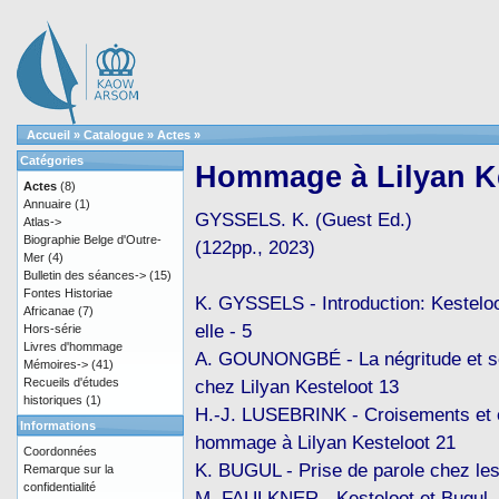
Accueil
»
Catalogue
»
Actes
»
Catégories
Hommage à Lilyan K
Actes
(8)
Annuaire
(1)
GYSSELS. K. (Guest Ed.)
Atlas->
Biographie Belge d'Outre-
(122pp., 2023)
Mer
(4)
Bulletin des séances->
(15)
Fontes Historiae
K. GYSSELS - Introduction: Kesteloot
Africanae
(7)
elle - 5
Hors-série
Livres d'hommage
A. GOUNONGBÉ - La négritude et se
Mémoires->
(41)
Recueils d'études
chez Lilyan Kesteloot 13
historiques
(1)
H.-J. LUSEBRINK - Croisements et 
Informations
hommage à Lilyan Kesteloot 21
Coordonnées
K. BUGUL - Prise de parole chez l
Remarque sur la
confidentialité
M. FAULKNER - Kesteloot et Bugul,