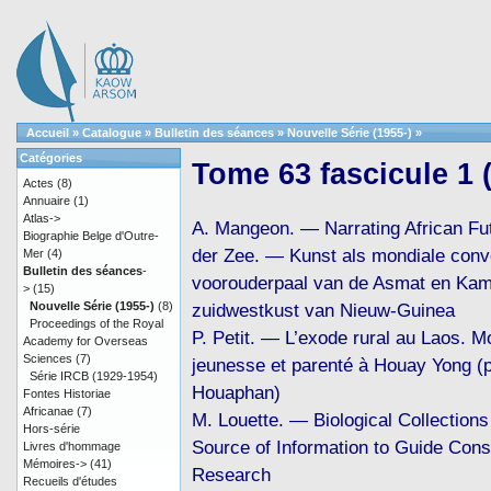
Accueil
»
Catalogue
»
Bulletin des séances
»
Nouvelle Série (1955-)
»
Catégories
Tome 63 fascicule 1 
Actes
(8)
Annuaire
(1)
Atlas->
A. Mangeon. — Narrating African Fu
Biographie Belge d'Outre-
der Zee. — Kunst als mondiale conv
Mer
(4)
Bulletin des séances
-
voorouderpaal van de Asmat en Kam
>
(15)
Nouvelle Série (1955-)
(8)
zuidwestkust van Nieuw-Guinea
Proceedings of the Royal
P. Petit. — L’exode rural au Laos. Mo
Academy for Overseas
Sciences
(7)
jeunesse et parenté à Houay Yong (
Série IRCB (1929-1954)
Houaphan)
Fontes Historiae
Africanae
(7)
M. Louette. — Biological Collections 
Hors-série
Source of Information to Guide Cons
Livres d'hommage
Mémoires->
(41)
Research
Recueils d'études