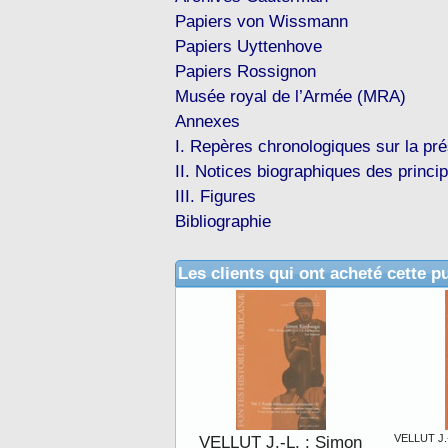
Papiers von Wissmann
Papiers Uyttenhove
Papiers Rossignon
Musée royal de l’Armée (MRA)
Annexes
I. Repères chronologiques sur la pr
II. Notices biographiques des princi
III. Figures
Bibliographie
Les clients qui ont acheté cette p
VELLUT J.-L. : Simon
VELLUT J.-