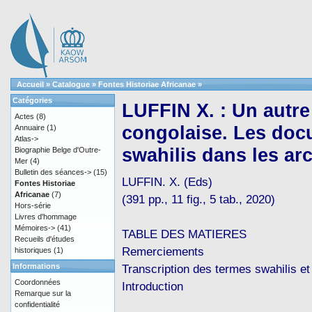
Accueil
»
Catalogue
»
Fontes Historiae Africanae
»
Catégories
LUFFIN X. : Un autre 
Actes
(8)
congolaise. Les doc
Annuaire
(1)
Atlas->
swahilis dans les ar
Biographie Belge d'Outre-
Mer
(4)
Bulletin des séances->
(15)
LUFFIN. X. (Eds)
Fontes Historiae
Africanae
(7)
(391 pp., 11 fig., 5 tab., 2020)
Hors-série
Livres d'hommage
Mémoires->
(41)
TABLE DES MATIERES
Recueils d'études
Remerciements
historiques
(1)
Informations
Transcription des termes swahilis et
Coordonnées
Introduction
Remarque sur la
confidentialité