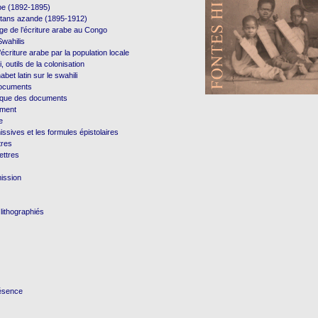
e (1892-1895)
ultans azande (1895-1912)
age de l’écriture arabe au Congo
Swahilis
’écriture arabe par la population locale
i, outils de la colonisation
habet latin sur le swahili
documents
hique des documents
ument
e
ssives et les formules épistolaires
tres
ettres
ission
lithographiés
ésence