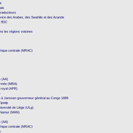
re
ais
 traducteurs
vice des Arabes, des Swahilis et des Azande
 l’EIC
ns les régions voisines
frique centrale (MRAC)
s (AA)
Armée (MRA)
 royal (APR)
p
p à Janssen gouverneur général au Congo 1889
ipotip
niversité de Liège (ULg)
e Namur (MAN)
s (AA)
frique centrale (MRAC)
s