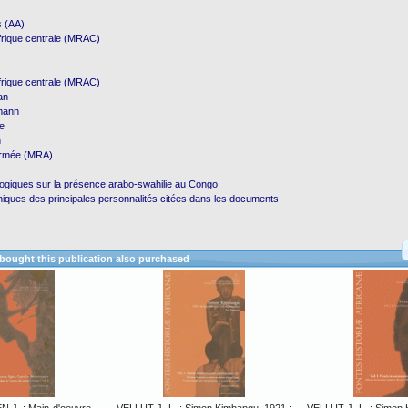
s (AA)
frique centrale (MRAC)
frique centrale (MRAC)
an
mann
e
n
Armée (MRA)
logiques sur la présence arabo-swahilie au Congo
phiques des principales personnalités citées dans les documents
ought this publication also purchased