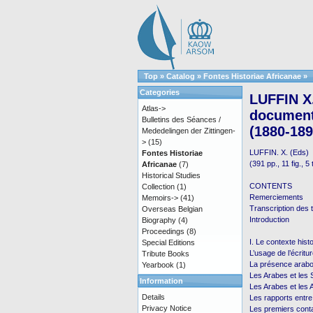
Top
»
Catalog
»
Fontes Historiae Africanae
»
Categories
LUFFIN X.
Atlas->
documents
Bulletins des Séances /
(1880-189
Mededelingen der Zittingen-
>
(15)
LUFFIN. X. (Eds)
Fontes Historiae
(391 pp., 11 fig., 5
Africanae
(7)
Historical Studies
CONTENTS
Collection
(1)
Remerciements
Memoirs->
(41)
Transcription des 
Overseas Belgian
Introduction
Biography
(4)
Proceedings
(8)
I. Le contexte histo
Special Editions
L’usage de l’écritu
Tribute Books
La présence arabo-
Yearbook
(1)
Les Arabes et les S
Information
Les Arabes et les
Details
Les rapports entr
Privacy Notice
Les premiers cont