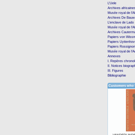
L’Uele
Archives africaine
Musée royal de l’A
Archives De Bauw
L’enclave de Lado
Musée royal de l’A
Archives Cauterm
Papiers von Wiss
Papiers Uyttenhov
Papiers Rossigno
Musée royal de l’
Annexes
I. Repères chrono
II. Notices biogra
III. Figures
Bibliographie
Customers who b