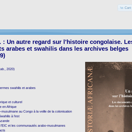
Cart 
 : Un autre regard sur l'histoire congolaise. Le
 arabes et swahilis dans les archives belges
9)
 tab., 2020)
termes swahilis et arabes
rique et culturel
re en Afrique
musulmane au Congo à la veille de la colonisation
wahilis à l’est
 Azande
e l’EIC et les communautés arabo-musulmanes
acts