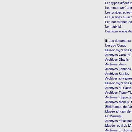
Les types d’écritu
Les notes en franç
Les scribes et les
Les scribes au ser
Les secrétaires de
Le matériel
L’écriture arabe da
II. Les documents
L’est du Congo
Musée royal de l’A
Archives Cerckel
Archives Dhanis
Archives Rom
Archives Tobback
Archives Stanley
Archives africaine
Musée royal de l’
Archives du Palais
Archives Tippo-Ti
Archives Tippo-Ti
Archives Menelik T
Bibliothèque de l’U
Musée africain d
Le Marungu
Archives africaine
Musée royal de l’A
Archives E. Storm