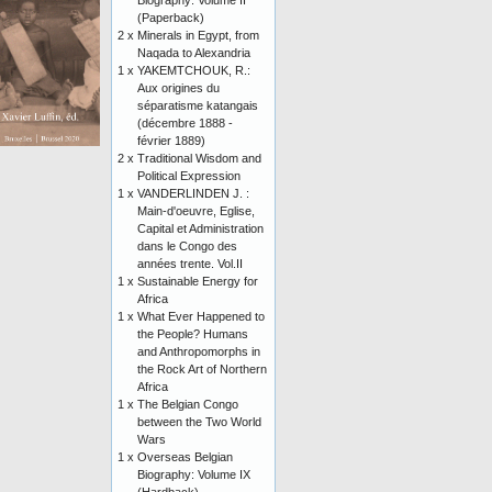
Biography: Volume II
(Paperback)
2 x
Minerals in Egypt, from
Naqada to Alexandria
1 x
YAKEMTCHOUK, R.:
Aux origines du
séparatisme katangais
(décembre 1888 -
février 1889)
2 x
Traditional Wisdom and
Political Expression
1 x
VANDERLINDEN J. :
Main-d'oeuvre, Eglise,
Capital et Administration
dans le Congo des
années trente. Vol.II
1 x
Sustainable Energy for
Africa
1 x
What Ever Happened to
the People? Humans
and Anthropomorphs in
the Rock Art of Northern
Africa
1 x
The Belgian Congo
between the Two World
Wars
1 x
Overseas Belgian
Biography: Volume IX