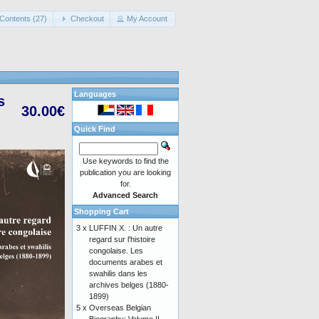
Contents (27)
Checkout
My Account
Languages
s
30.00€
Quick Find
Use keywords to find the
publication you are looking
for.
Advanced Search
Shopping Cart
3 x
LUFFIN X. : Un autre
regard sur l'histoire
congolaise. Les
documents arabes et
swahilis dans les
archives belges (1880-
1899)
5 x
Overseas Belgian