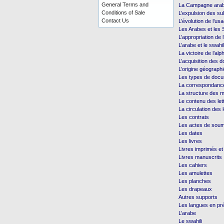
General Terms and
La Campagne arab
Conditions of Sale
L’expulsion des s
Contact Us
L’évolution de l’us
Les Arabes et les 
L’appropriation de l
L’arabe et le swahil
La victoire de l’alp
L’acquisition des 
L’origine géograp
Les types de doc
La correspondanc
La structure des mi
Le contenu des let
La circulation des l
Les contrats
Les actes de soum
Les dates
Les livres
Livres imprimés et 
Livres manuscrits
Les cahiers
Les amulettes
Les planches
Les drapeaux
Autres supports
Les langues en pr
L’arabe
Le swahili