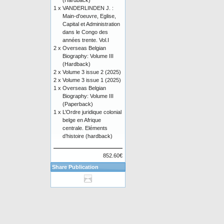
(Hardback)
1 x
VANDERLINDEN J. :
Main-d'oeuvre, Eglise,
Capital et Administration
dans le Congo des
années trente. Vol.I
2 x
Overseas Belgian
Biography: Volume III
(Hardback)
2 x
Volume 3 issue 2 (2025)
2 x
Volume 3 issue 1 (2025)
1 x
Overseas Belgian
Biography: Volume III
(Paperback)
1 x
L’Ordre juridique colonial
belge en Afrique
centrale. Eléments
d’histoire (hardback)
852.60€
Share Publication