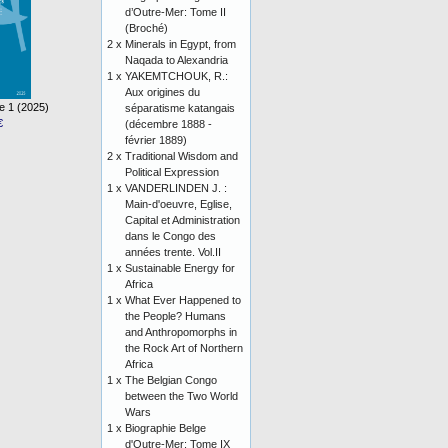
d’Outre-Mer: Tome II
(Broché)
2 x
Minerals in Egypt, from
Naqada to Alexandria
1 x
YAKEMTCHOUK, R.:
Aux origines du
e 1 (2025)
séparatisme katangais
€
(décembre 1888 -
février 1889)
2 x
Traditional Wisdom and
Political Expression
1 x
VANDERLINDEN J. :
Main-d'oeuvre, Eglise,
Capital et Administration
dans le Congo des
années trente. Vol.II
1 x
Sustainable Energy for
Africa
1 x
What Ever Happened to
the People? Humans
and Anthropomorphs in
the Rock Art of Northern
Africa
1 x
The Belgian Congo
between the Two World
Wars
1 x
Biographie Belge
d'Outre-Mer: Tome IX