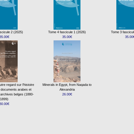
scicule 2 (2025)
Tome 4 fascicule 1 (2026)
Tome 3 fascicul
35.00€
35.00€
35.00
re regard sur l'histoire
Minerals in Egypt, from Naqada to
s documents arabes et
Alexandria
 archives belges (1880-
26.00€
1899)
30.00€