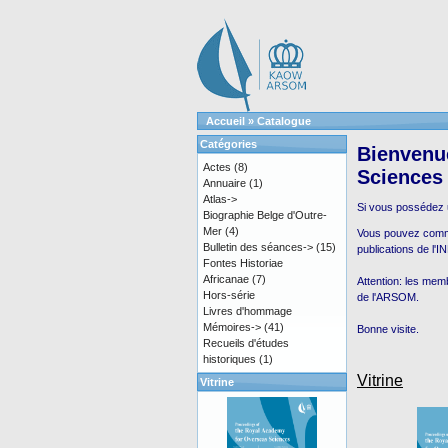
Accueil
»
Catalogue
Catégories
Bienvenue
Actes
(8)
Sciences
Annuaire
(1)
Atlas->
Si vous possédez
Biographie Belge d'Outre-
Mer
(4)
Vous pouvez comman
Bulletin des séances->
(15)
publications de l'
Fontes Historiae
Africanae
(7)
Attention: les mem
Hors-série
de l'ARSOM.
Livres d'hommage
Mémoires->
(41)
Bonne visite.
Recueils d'études
historiques
(1)
Vitrine
Vitrine