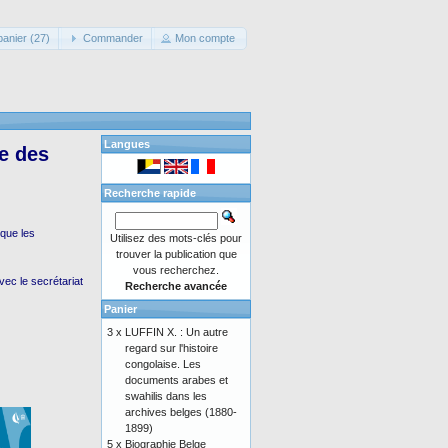
panier (27)
Commander
Mon compte
Langues
le des
Recherche rapide
 que les
Utilisez des mots-clés pour
trouver la publication que
vous recherchez.
ec le secrétariat
Recherche avancée
Panier
3 x
LUFFIN X. : Un autre
regard sur l'histoire
congolaise. Les
documents arabes et
swahilis dans les
archives belges (1880-
1899)
5 x
Biographie Belge