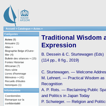
Accueil
»
Catalogue
»
Actes
»
Catégories
Traditional Wisdom a
Actes
(8)
Expression
Annuaire
(1)
Atlas->
Biographie Belge d'Outre-
B. Dessein & C. Sturtewagen (Eds)
Mer
(4)
Bulletin des séances->
(15)
(114 pp., 8 fig., 2019)
Fontes Historiae
Africanae
(7)
Hors-série
C. Sturtewagen. — Welcome Addre
Livres d'hommage
M. Lehnert. — Practical Wisdom as
Mémoires->
(41)
Recueils d'études
Recognition
historiques
(1)
A. P. Rots. — Reclaiming Public Spa
Informations
and Politics in Japan Today
Coordonnées
Remarque sur la
P. Schwieger. — Religion and Politic
confidentialité