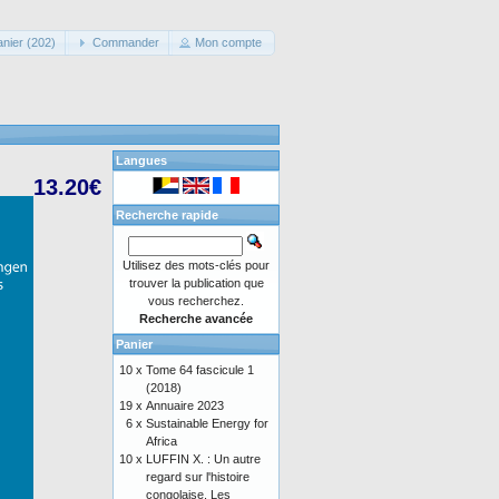
anier (202)
Commander
Mon compte
Langues
13.20€
Recherche rapide
Utilisez des mots-clés pour
trouver la publication que
vous recherchez.
Recherche avancée
Panier
10 x
Tome 64 fascicule 1
(2018)
19 x
Annuaire 2023
6 x
Sustainable Energy for
Africa
10 x
LUFFIN X. : Un autre
regard sur l'histoire
congolaise. Les