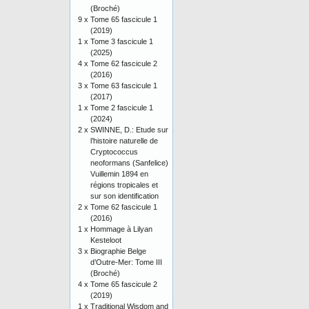
(Broché)
9 x
Tome 65 fascicule 1
(2019)
1 x
Tome 3 fascicule 1
(2025)
4 x
Tome 62 fascicule 2
(2016)
3 x
Tome 63 fascicule 1
(2017)
1 x
Tome 2 fascicule 1
(2024)
2 x
SWINNE, D.: Etude sur
l’histoire naturelle de
Cryptococcus
neoformans (Sanfelice)
Vuillemin 1894 en
régions tropicales et
sur son identification
2 x
Tome 62 fascicule 1
(2016)
1 x
Hommage à Lilyan
Kesteloot
3 x
Biographie Belge
d’Outre-Mer: Tome III
(Broché)
4 x
Tome 65 fascicule 2
(2019)
1 x
Traditional Wisdom and