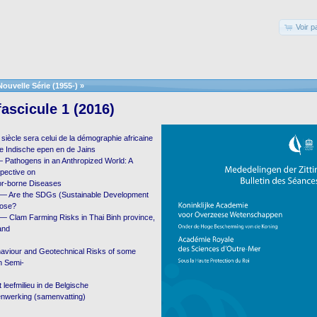
Voir p
Nouvelle Série (1955-)
»
ascicule 1 (2016)
siècle sera celui de la démographie africaine
e Indische epen en de Jains
Pathogens in an Anthropized World: A
pective on
or-borne Diseases
 — Are the SDGs (Sustainable Development
pose?
l. — Clam Farming Risks in Thai Binh province,
and
aviour and Geotechnical Risks of some
in Semi-
 leefmilieu in de Belgische
nwerking (samenvatting)