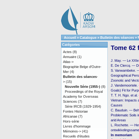
Accueil
»
Catalogue
»
Bulletin des séances
»
Catégories
Tome 62 f
Actes
(8)
Annuaire
(1)
J. May. — Le XXIe 
Atlas->
E. De Clercq. — D
Biographie Belge d'Outre-
S. Vanwambeke. — 
Mer
(4)
Geographical Pers
Bulletin des séances
-
Zoonotic and Vect
>
(15)
J. Vandemoortele.
Nouvelle Série (1955-)
(8)
Goals) Fit for Pur
Proceedings of the Royal
T. T. H. Ngo. et a
Academy for Overseas
Vietnam: Impacts 
Sciences
(7)
Causes
Série IRCB (1929-1954)
C. Bauduin. — Beh
Fontes Historiae
Problematic Soils 
Africanae
(7)
arid Areas
Hors-série
L. Rochette. — Het
Livres d'hommage
ontwikkelingssame
Mémoires->
(41)
In memoriam
Recueils d'études