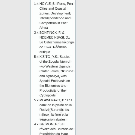
1 x
HOYLE, B.: Ports, Port
Cities and Coastal
Zones: Development,
Interdependence and
Competition in East
Africa
3 x
BONTINCK, F. &
NDEMBE NSASI, D.:
Le Catéchisme kikongo
de 1624. Réédition
critique
5 x
KIZITO, Y.S.: Studies
of the Zooplankton of
two Western Uganda
Crater Lakes, Nkuruba
and Nyahirya, with
Special Emphasis on
the Bionomics and
Productivity of the
Cyclopoids
5 x
MPAWENAYO, B.: Les
eaux de la plaine de la
Rusizi (Burundi): les
milieux, la flore et la
végétation algales
4 x
SALMON, P.: La
révolte des Batetela de
l’expédition du Haut-