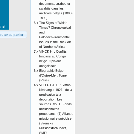
documents arabes et
swahilis dans les
archives belges (1880-
1899)
3 x
The Signs of Which
Times? Chronological
and
outer au panier
Palaeoenvironmental
Issues in the Rock Art
of Northern Africa
7 x
VINCK H. : Conflits
fonciers au Congo
belge. Opinions
congolaises
6 x
Biographie Belge
d’Outre-Mer: Tome III
(Relié)
4 x
VELLUT J.-L. : Simon
Kimbangu. 1921 : de la
prédication à la
déportation. Les
sources. Vol. I : Fonds
missionnaires
protestants. (1) Alliance
missionnaire suédoise
(Svenska
Missionsförbundet,
SMF)