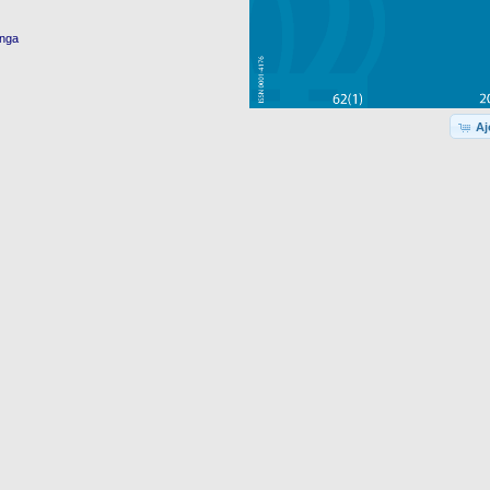
enga
Aj