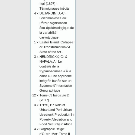
Ituri (1897).
Témoignages inédits
4 x
DUJARDIN, J.-C.:
Leishmanioses au
Pérou: signification
éco-épidémiologique de
la variabilité
caryotypique
1 x
Easter Island: Collapse
or Transformation? A
State of the Art
3 x
HENDRICKX, G. &
NAPALA, A.: Le
contrôle de la
trypanosomose « à la
carte »: une approche
intégrée basée sur un
Système d’Information
Géographique
12 x
Tome 63 fascicule 2
(2017)
4 x
THYS, E.: Role of
Urban and Peri-Urban
Livestock Production in
Poverty Alleviation and
Food Security in Africa
4 x
Biographie Belge
d’Outre-Mer: Tome II