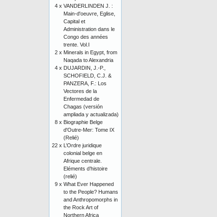
4 x
VANDERLINDEN J. :
Main-d'oeuvre, Eglise,
Capital et
Administration dans le
Congo des années
trente. Vol.I
2 x
Minerals in Egypt, from
Naqada to Alexandria
4 x
DUJARDIN, J.-P.,
SCHOFIELD, C.J. &
PANZERA, F.: Los
Vectores de la
Enfermedad de
Chagas (versión
ampliada y actualizada)
8 x
Biographie Belge
d'Outre-Mer: Tome IX
(Relié)
22 x
L’Ordre juridique
colonial belge en
Afrique centrale.
Eléments d’histoire
(relié)
9 x
What Ever Happened
to the People? Humans
and Anthropomorphs in
the Rock Art of
Northern Africa