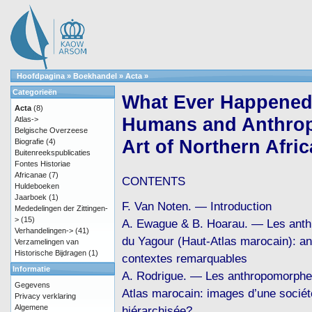
Hoofdpagina
»
Boekhandel
»
Acta
»
Categorieën
What Ever Happened 
Acta
(8)
Humans and Anthrop
Atlas->
Belgische Overzeese
Art of Northern Afric
Biografie
(4)
Buitenreekspublicaties
Fontes Historiae
Africanae
(7)
CONTENTS
Huldeboeken
Jaarboek
(1)
F. Van Noten. — Introduction
Mededelingen der Zittingen-
>
(15)
A. Ewague & B. Hoarau. — Les ant
Verhandelingen->
(41)
du Yagour (Haut-Atlas marocain): a
Verzamelingen van
Historische Bijdragen
(1)
contextes remarquables
Informatie
A. Rodrigue. — Les anthropomorphe
Gegevens
Atlas marocain: images d’une sociét
Privacy verklaring
Algemene
hiérarchisée?