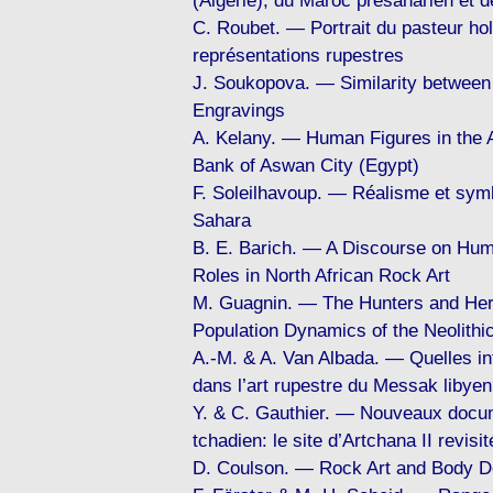
(Algérie), du Maroc présaharien et d
C. Roubet. — Portrait du pasteur hol
représentations rupestres
J. Soukopova. — Similarity between
Engravings
A. Kelany. — Human Figures in the 
Bank of Aswan City (Egypt)
F. Soleilhavoup. — Réalisme et sym
Sahara
B. E. Barich. — A Discourse on Hum
Roles in North African Rock Art
M. Guagnin. — The Hunters and Her
Population Dynamics of the Neolithic
A.-M. & A. Van Albada. — Quelles in
dans l’art rupestre du Messak libye
Y. & C. Gauthier. — Nouveaux docum
tchadien: le site d’Artchana II revisit
D. Coulson. — Rock Art and Body De