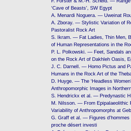
F. Förster & M.-H. Scheid. — Range
‘Cave of Beasts’, SW Egypt
A. Menardi Noguera. — Uweinat Rou
A. Zboray. — Stylistic Variation of 
Pastoralist Rock Art
S. Ikram. — Fat Ladies, Thin Men, B
of Human Representations in the Roc
P. L. Polkowski. — Feet, Sandals 
on the Rock Art of Dakhleh Oasis, E
J. C. Darnell. — Homo Pictus and Pa
Humans in the Rock Art of the Theb
D. Huyge. — The ‘Headless Women’ o
Anthropomorphic Images in Northern
S. Hendrickx et al. — Predynastic 
M. Nilsson. — From Epipalaeolithic P
Variability of Anthropomorphs at Geb
G. Graff et al. — Figures d’hommes 
proche désert investi