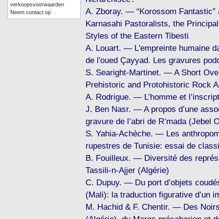
verkoopsvoorwaarden
A. Zboray. — “Korossom Fantastic” 
Neem contact op
Karnasahi Pastoralists, the Principa
Styles of the Eastern Tibesti
A. Louart. — L'empreinte humaine da
de l'oued Çayyad. Les gravures po
S. Searight-Martinet. — A Short Ove
Prehistoric and Protohistoric Rock A
A. Rodrigue. — L’homme et l’inscript
J. Ben Nasr. — A propos d’une assoc
gravure de l’abri de R’mada (Jebel O
S. Yahia-Achèche. — Les anthropomo
rupestres de Tunisie: essai de classi
B. Fouilleux. — Diversité des repré
Tassili-n-Ajjer (Algérie)
C. Dupuy. — Du port d’objets coudés 
(Mali): la traduction figurative d’un 
M. Hachid & F. Chentir. — Des Noirs 