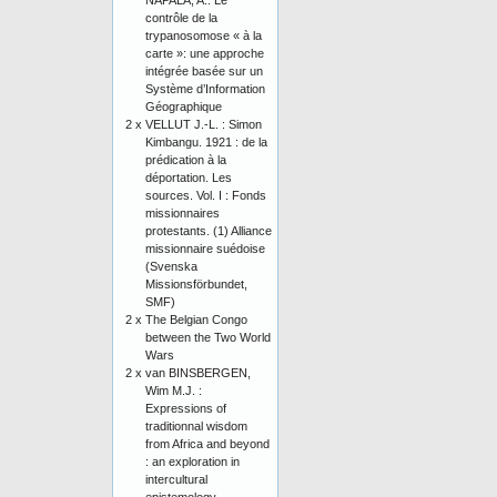
NAPALA, A.: Le
contrôle de la
trypanosomose « à la
carte »: une approche
intégrée basée sur un
Système d’Information
Géographique
2 x
VELLUT J.-L. : Simon
Kimbangu. 1921 : de la
prédication à la
déportation. Les
sources. Vol. I : Fonds
missionnaires
protestants. (1) Alliance
missionnaire suédoise
(Svenska
Missionsförbundet,
SMF)
2 x
The Belgian Congo
between the Two World
Wars
2 x
van BINSBERGEN,
Wim M.J. :
Expressions of
traditionnal wisdom
from Africa and beyond
: an exploration in
intercultural