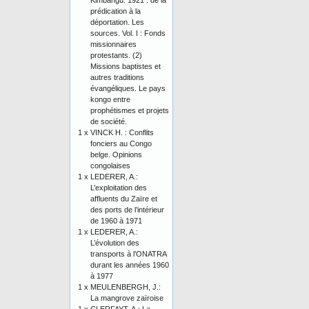
Kimbangu. 1921 : de la
prédication à la
déportation. Les
sources. Vol. I : Fonds
missionnaires
protestants. (2)
Missions baptistes et
autres traditions
évangéliques. Le pays
kongo entre
prophétismes et projets
de société.
1 x
VINCK H. : Conflits
fonciers au Congo
belge. Opinions
congolaises
1 x
LEDERER, A.:
L’exploitation des
affluents du Zaïre et
des ports de l’intérieur
de 1960 à 1971
1 x
LEDERER, A.:
L’évolution des
transports à l’ONATRA
durant les années 1960
à 1977
1 x
MEULENBERGH, J.:
La mangrove zaïroise