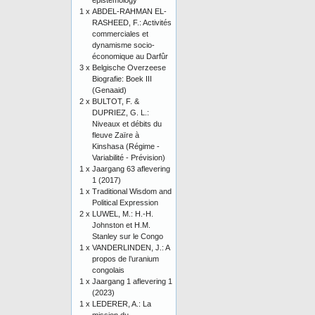
epistemology
1 x
ABDEL-RAHMAN EL-
RASHEED, F.: Activités
commerciales et
dynamisme socio-
économique au Darfûr
3 x
Belgische Overzeese
Biografie: Boek III
(Genaaid)
2 x
BULTOT, F. &
DUPRIEZ, G. L.:
Niveaux et débits du
fleuve Zaïre à
Kinshasa (Régime -
Variabilité - Prévision)
1 x
Jaargang 63 aflevering
1 (2017)
1 x
Traditional Wisdom and
Political Expression
2 x
LUWEL, M.: H.-H.
Johnston et H.M.
Stanley sur le Congo
1 x
VANDERLINDEN, J.: A
propos de l’uranium
congolais
1 x
Jaargang 1 aflevering 1
(2023)
1 x
LEDERER, A.: La