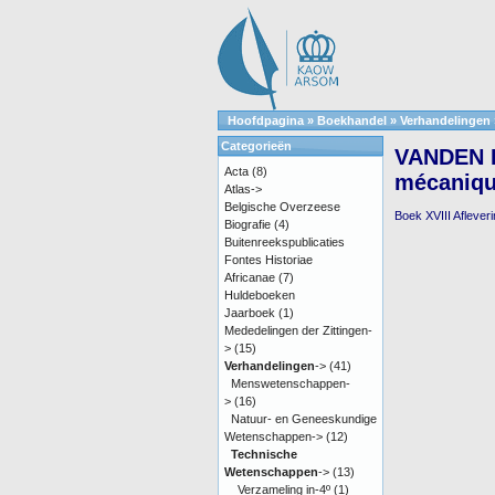
Hoofdpagina
»
Boekhandel
»
Verhandelingen
Categorieën
VANDEN E
Acta
(8)
mécaniqu
Atlas->
Belgische Overzeese
Boek XVIII Afleveri
Biografie
(4)
Buitenreekspublicaties
Fontes Historiae
Africanae
(7)
Huldeboeken
Jaarboek
(1)
Mededelingen der Zittingen-
>
(15)
Verhandelingen
->
(41)
Menswetenschappen-
>
(16)
Natuur- en Geneeskundige
Wetenschappen->
(12)
Technische
Wetenschappen
->
(13)
Verzameling in-4º
(1)