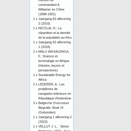
mission du
commandant A.
Wittamer en Chine
(1898-1901)
1 x
Jaargang 62 aflevering
2 (2016)
1 x
NICOLAI, H.: La
répartition et la densité
de la population au Kivu
1 x
Jaargang 62 aflevering
1 (2016)
2 x
MALU WA KALENGA,
F.: Science et
technologie en Afrique
(histoire, leçons et
perspectives)
1 x
Sustainable Energy for
Africa
2 x
LEDERER, A.: Les
problèmes de
navigation intérieure en
République d’Indonésie
3 x
Belgische Overzeese
Biografie: Boek IX
(Gebonden)
1 x
Jaargang 1 aflevering 2
(2023)
1 x
VELLUT J.-L. : Simon