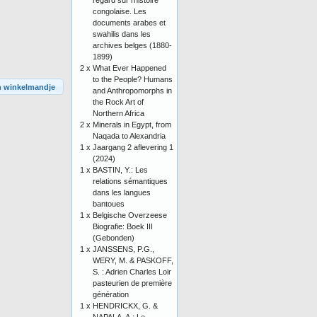
regard sur l'histoire
congolaise. Les
documents arabes et
swahilis dans les
archives belges (1880-
1899)
2 x
What Ever Happened
to the People? Humans
n winkelmandje
and Anthropomorphs in
the Rock Art of
Northern Africa
2 x
Minerals in Egypt, from
Naqada to Alexandria
1 x
Jaargang 2 aflevering 1
(2024)
1 x
BASTIN, Y.: Les
relations sémantiques
dans les langues
bantoues
1 x
Belgische Overzeese
Biografie: Boek III
(Gebonden)
1 x
JANSSENS, P.G.,
WERY, M. & PASKOFF,
S. : Adrien Charles Loir
pasteurien de première
génération
1 x
HENDRICKX, G. &