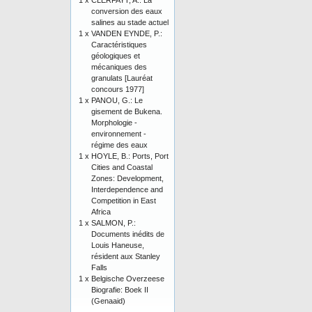
1 x
CLERFAYT, A.: La
conversion des eaux
salines au stade actuel
1 x
VANDEN EYNDE, P.:
Caractéristiques
géologiques et
mécaniques des
granulats [Lauréat
concours 1977]
1 x
PANOU, G.: Le
gisement de Bukena.
Morphologie -
environnement -
régime des eaux
1 x
HOYLE, B.: Ports, Port
Cities and Coastal
Zones: Development,
Interdependence and
Competition in East
Africa
1 x
SALMON, P.:
Documents inédits de
Louis Haneuse,
résident aux Stanley
Falls
1 x
Belgische Overzeese
Biografie: Boek II
(Genaaid)