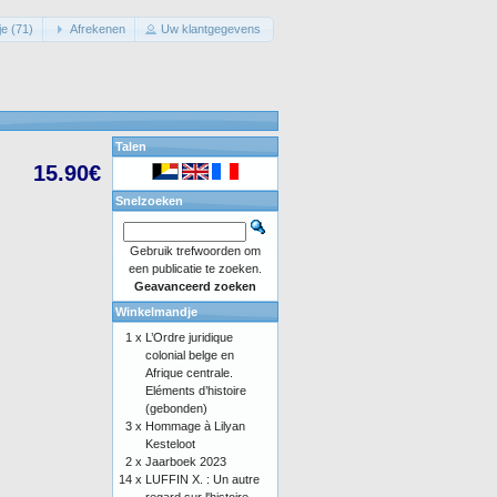
e (71)
Afrekenen
Uw klantgegevens
Talen
15.90€
Snelzoeken
Gebruik trefwoorden om
een publicatie te zoeken.
Geavanceerd zoeken
Winkelmandje
1 x
L’Ordre juridique
colonial belge en
Afrique centrale.
Eléments d’histoire
(gebonden)
3 x
Hommage à Lilyan
Kesteloot
2 x
Jaarboek 2023
14 x
LUFFIN X. : Un autre