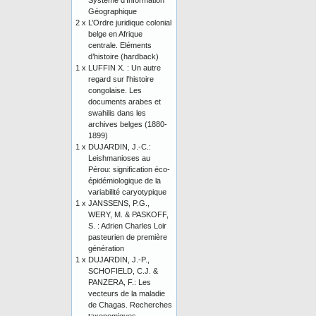
Système d’Information
Géographique
2 x
L’Ordre juridique colonial
belge en Afrique
centrale. Eléments
d’histoire (hardback)
1 x
LUFFIN X. : Un autre
regard sur l'histoire
congolaise. Les
documents arabes et
swahilis dans les
archives belges (1880-
1899)
1 x
DUJARDIN, J.-C.:
Leishmanioses au
Pérou: signification éco-
épidémiologique de la
variabilité caryotypique
1 x
JANSSENS, P.G.,
WERY, M. & PASKOFF,
S. : Adrien Charles Loir
pasteurien de première
génération
1 x
DUJARDIN, J.-P.,
SCHOFIELD, C.J. &
PANZERA, F.: Les
vecteurs de la maladie
de Chagas. Recherches