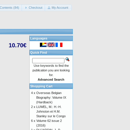
Contents (84)
Checkout
My Account
Languages
10.70€
Quick Find
Use keywords to find the
publication you are looking
for.
Advanced Search
Shopping Cart
4 x
Overseas Belgian
Biography: Volume IX
(Hardback)
2 x
LUWEL, M.: H.-H.
Johnston et H.M.
Stanley sur le Congo
6 x
Volume 62 issue 2
(2016)