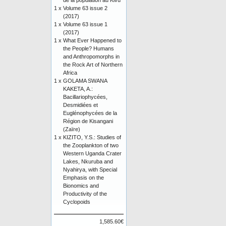
de la population au Kivu
1 x
Volume 63 issue 2
(2017)
1 x
Volume 63 issue 1
(2017)
1 x
What Ever Happened to
the People? Humans
and Anthropomorphs in
the Rock Art of Northern
Africa
1 x
GOLAMA SWANA
KAKETA, A.:
Bacillariophycées,
Desmidiées et
Euglénophycées de la
Région de Kisangani
(Zaïre)
1 x
KIZITO, Y.S.: Studies of
the Zooplankton of two
Western Uganda Crater
Lakes, Nkuruba and
Nyahirya, with Special
Emphasis on the
Bionomics and
Productivity of the
Cyclopoids
1,585.60€