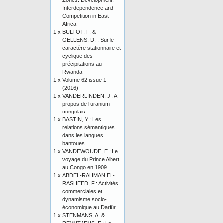
Zones: Development,
Interdependence and
Competition in East
Africa
1 x
BULTOT, F. &
GELLENS, D. : Sur le
caractère stationnaire et
cyclique des
précipitations au
Rwanda
1 x
Volume 62 issue 1
(2016)
1 x
VANDERLINDEN, J.: A
propos de l’uranium
congolais
1 x
BASTIN, Y.: Les
relations sémantiques
dans les langues
bantoues
1 x
VANDEWOUDE, E.: Le
voyage du Prince Albert
au Congo en 1909
1 x
ABDEL-RAHMAN EL-
RASHEED, F.: Activités
commerciales et
dynamisme socio-
économique au Darfûr
1 x
STENMANS, A. &