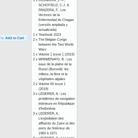
1 x
DUJARDIN, J.-P.,
SCHOFIELD, C.J. &
PANZERA, F.: Los
Vectores de la
Enfermedad de Chagas
(versión ampliada y
actualizada)
1 x
Yearbook 2023
Add to Cart
2 x
The Belgian Congo
between the Two World
Wars
1 x
Volume 1 issue 1 (2023)
2 x
MPAWENAYO, B.: Les
eaux de la plaine de la
Rusizi (Burundi): les
milieux, la flore et la
végétation algales
2 x
Volume 65 issue 1
(2019)
3 x
LEDERER, A.: Les
problèmes de navigation
intérieure en République
d’Indonésie
3 x
LEDERER, A.:
L’exploitation des
affluents du Zaïre et des
ports de l’intérieur de
1960 à 1971