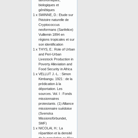
taxonomiques,
biologiques et
génétiques
1 x
SWINNE, D.: Etude sur
l’histoire naturelle de
Cryptococcus
neoformans (Sanfelice)
Vuillemin 1894 en
régions tropicales et sur
son identification
1 x
THYS, E.: Role of Urban
and Peri-Urban
Livestock Production in
Poverty Alleviation and
Food Security in Africa
1 x
VELLUT J.-L. : Simon
Kimbangu. 1921 : de la
prédication à la
déportation. Les
sources. Vol. I : Fonds
missionnaires
protestants. (1) Alliance
missionnaire suédoise
(Svenska
Missionsförbundet,
SMF)
1 x
NICOLAI, H.: La
répartition et la densité