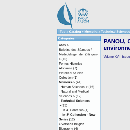
Top
»
Catalog
»
Memoirs
»
Technical Sciences
Categories
PANOU, G
Atlas->
environn
Bulletins des Séances /
Mededelingen der Zittingen-
Volume XVIII Issue 
>
(15)
Fontes Historiae
Africanae
(7)
Historical Studies
Collection
(1)
Memoirs
->
(41)
Human Sciences->
(16)
Natural and Medical
Sciences->
(12)
Technical Sciences
-
>
(13)
In-4º Collection
(1)
In-8º Collection - New
Series
(12)
Overseas Belgian
Biography
(4)