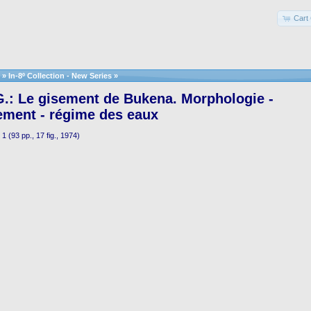
Cart 
»
In-8º Collection - New Series
»
.: Le gisement de Bukena. Morphologie -
ement - régime des eaux
1 (93 pp., 17 fig., 1974)