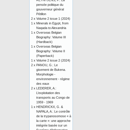
REYNTJENS, F.: La
pensée politique du
gouverneur général
Pétillon
2 x
Volume 2 issue 1 (2024)
1 x
Minerals in Egypt, from
Naqada to Alexandria
1 x
Overseas Belgian
Biography: Volume III
(Hardback)
1 x
Overseas Belgian
Biography: Volume II
(Paperback)
1 x
Volume 2 issue 2 (2024)
2 x
PANOU, G.: Le
gisement de Bukena.
Morphologie -
environnement - régime
des eaux
2 x
LEDERER, A.:
L’exploitation des
transports au Congo de
1959 - 1969
1 x
HENDRICKX, G. &
NAPALA, A.: Le contrôle
de la trypanosomose « à
la carte »: une approche
intégrée basée sur un