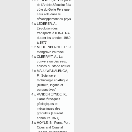
2 x
LEDERER, A.: Les ports
de l’Arabie Séoudite à la
côte du Golfe Persique.
Leur rôle dans le
développement du pays
4 x
LEDERER, A.:
L’évolution des
transports à l’ONATRA
durant les années 1960
à 1977
3 x
MEULENBERGH, J.: La
mangrove zaïroise
4 x
CLERFAYT, A.: La
conversion des eaux
salines au stade actuel
4 x
MALU WA KALENGA,
F.: Science et
technologie en Afrique
(histoire, leçons et
perspectives)
4 x
VANDEN EYNDE, P.:
Caractéristiques
géologiques et
mécaniques des
granulats [Lauréat
concours 1977]
3 x
HOYLE, B.: Ports, Port
Cities and Coastal