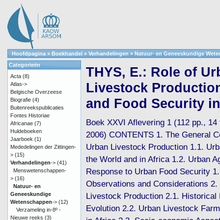
Hoofdpagina
»
Boekhandel
»
Verhandelingen
»
Natuur- en Geneeskundige Wet
Categorieën
THYS, E.: Role of U
Acta
(8)
Livestock Production
Atlas->
Belgische Overzeese
and Food Security in
Biografie
(4)
Buitenreekspublicaties
Fontes Historiae
Boek XXVI Aflevering 1 (112 pp., 14 f
Africanae
(7)
Huldeboeken
2006) CONTENTS 1. The General Co
Jaarboek
(1)
Urban Livestock Production 1.1. Urb
Mededelingen der Zittingen-
>
(15)
the World and in Africa 1.2. Urban Ag
Verhandelingen
->
(41)
Response to Urban Food Security 1.
Menswetenschappen-
>
(16)
Observations and Considerations 2.
Natuur- en
Geneeskundige
Livestock Production 2.1. Historical
Wetenschappen
->
(12)
Evolution 2.2. Urban Livestock Far
Verzameling in-8º -
Nieuwe reeks
(3)