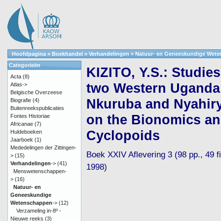
Hoofdpagina
»
Boekhandel
»
Verhandelingen
»
Natuur- en Geneeskundige Wet
Categorieën
KIZITO, Y.S.: Studie
Acta
(8)
two Western Uganda 
Atlas->
Belgische Overzeese
Nkuruba and Nyahiry
Biografie
(4)
Buitenreekspublicaties
on the Bionomics and
Fontes Historiae
Africanae
(7)
Cyclopoids
Huldeboeken
Jaarboek
(1)
Mededelingen der Zittingen-
Boek XXIV Aflevering 3 (98 pp., 49 fig
>
(15)
Verhandelingen
->
(41)
1998)
Menswetenschappen-
>
(16)
Natuur- en
Geneeskundige
Wetenschappen
->
(12)
Verzameling in-8º -
Nieuwe reeks
(3)