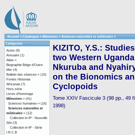
Accueil
»
Catalogue
»
Mémoires
»
Sciences naturelles et médicales
»
Catégories
KIZITO, Y.S.: Studie
Actes
(8)
two Western Uganda 
Annuaire
(1)
Atlas->
Nkuruba and Nyahiry
Biographie Belge d'Outre-
Mer
(4)
on the Bionomics and
Bulletin des séances->
(15)
Fontes Historiae
Cyclopoids
Africanae
(7)
Hors-série
Livres d'hommage
Tome XXIV Fascicule 3 (98 pp., 49 fig
Mémoires
->
(41)
Sciences humaines->
(16)
1998)
Sciences naturelles et
médicales
->
(12)
Collection in-8º - Nouvelle
Séri
(3)
Collection in-8º - Série
I.R.C.B