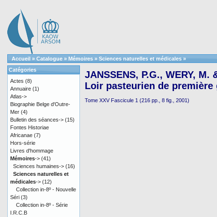
Accueil
»
Catalogue
»
Mémoires
»
Sciences naturelles et médicales
»
Catégories
JANSSENS, P.G., WERY, M. &
Actes
(8)
Loir pasteurien de première
Annuaire
(1)
Atlas->
Tome XXV Fascicule 1 (216 pp., 8 fig., 2001)
Biographie Belge d'Outre-
Mer
(4)
Bulletin des séances->
(15)
Fontes Historiae
Africanae
(7)
Hors-série
Livres d'hommage
Mémoires
->
(41)
Sciences humaines->
(16)
Sciences naturelles et
médicales
->
(12)
Collection in-8º - Nouvelle
Séri
(3)
Collection in-8º - Série
I.R.C.B