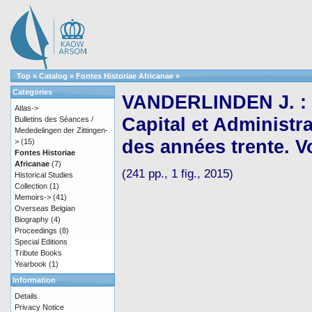
Top
»
Catalog
»
Fontes Historiae Africanae
»
Categories
VANDERLINDEN J. : M
Atlas->
Capital et Administr
Bulletins des Séances /
Mededelingen der Zittingen-
des années trente. Vo
>
(15)
Fontes Historiae
Africanae
(7)
(241 pp., 1 fig., 2015)
Historical Studies
Collection
(1)
Memoirs->
(41)
Overseas Belgian
Biography
(4)
Proceedings
(8)
Special Editions
Tribute Books
Yearbook
(1)
Information
Details
Privacy Notice