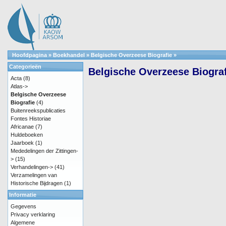
Hoofdpagina
»
Boekhandel
»
Belgische Overzeese Biografie
»
Categorieën
Belgische Overzeese Biograf
Acta
(8)
Atlas->
Belgische Overzeese
Biografie
(4)
Buitenreekspublicaties
Fontes Historiae
Africanae
(7)
Huldeboeken
Jaarboek
(1)
Mededelingen der Zittingen-
>
(15)
Verhandelingen->
(41)
Verzamelingen van
Historische Bijdragen
(1)
Informatie
Gegevens
Privacy verklaring
Algemene