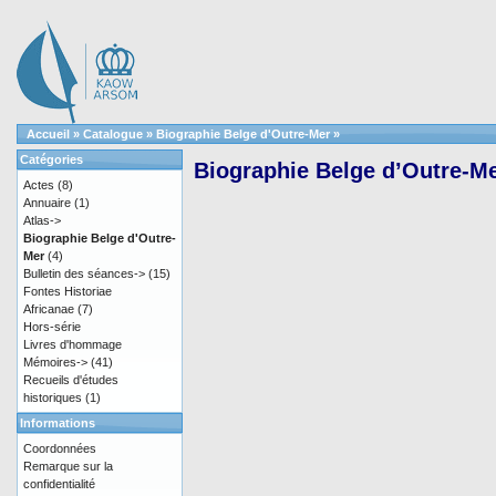
Accueil
»
Catalogue
»
Biographie Belge d'Outre-Mer
»
Catégories
Biographie Belge d’Outre-Me
Actes
(8)
Annuaire
(1)
Atlas->
Biographie Belge d'Outre-
Mer
(4)
Bulletin des séances->
(15)
Fontes Historiae
Africanae
(7)
Hors-série
Livres d'hommage
Mémoires->
(41)
Recueils d'études
historiques
(1)
Informations
Coordonnées
Remarque sur la
confidentialité