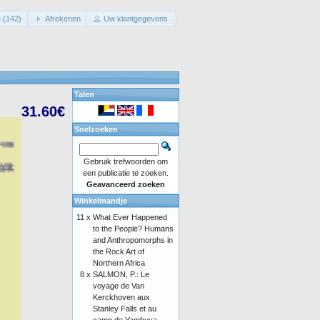
 (142)
Afrekenen
Uw klantgegevens
Talen
31.60€
Snelzoeken
Gebruik trefwoorden om
een publicatie te zoeken.
Geavanceerd zoeken
Winkelmandje
11 x
What Ever Happened
to the People? Humans
and Anthropomorphs in
the Rock Art of
Northern Africa
8 x
SALMON, P.: Le
voyage de Van
Kerckhoven aux
Stanley Falls et au