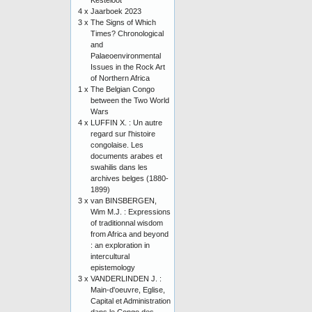
Kesteloot
4 x
Jaarboek 2023
3 x
The Signs of Which
Times? Chronological
and
Palaeoenvironmental
Issues in the Rock Art
of Northern Africa
1 x
The Belgian Congo
between the Two World
Wars
4 x
LUFFIN X. : Un autre
regard sur l'histoire
congolaise. Les
documents arabes et
swahilis dans les
archives belges (1880-
1899)
3 x
van BINSBERGEN,
Wim M.J. : Expressions
of traditionnal wisdom
from Africa and beyond
: an exploration in
intercultural
epistemology
3 x
VANDERLINDEN J. :
Main-d'oeuvre, Eglise,
Capital et Administration