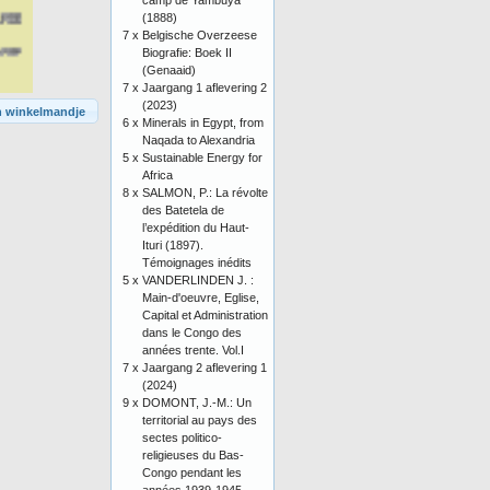
camp de Yambuya
(1888)
7 x
Belgische Overzeese
Biografie: Boek II
(Genaaid)
7 x
Jaargang 1 aflevering 2
(2023)
n winkelmandje
6 x
Minerals in Egypt, from
Naqada to Alexandria
5 x
Sustainable Energy for
Africa
8 x
SALMON, P.: La révolte
des Batetela de
l’expédition du Haut-
Ituri (1897).
Témoignages inédits
5 x
VANDERLINDEN J. :
Main-d'oeuvre, Eglise,
Capital et Administration
dans le Congo des
années trente. Vol.I
7 x
Jaargang 2 aflevering 1
(2024)
9 x
DOMONT, J.-M.: Un
territorial au pays des
sectes politico-
religieuses du Bas-
Congo pendant les