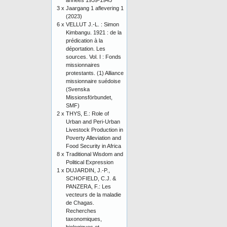
années 1939-1945
3 x
Jaargang 1 aflevering 1
(2023)
6 x
VELLUT J.-L. : Simon
Kimbangu. 1921 : de la
prédication à la
déportation. Les
sources. Vol. I : Fonds
missionnaires
protestants. (1) Alliance
missionnaire suédoise
(Svenska
Missionsförbundet,
SMF)
2 x
THYS, E.: Role of
Urban and Peri-Urban
Livestock Production in
Poverty Alleviation and
Food Security in Africa
8 x
Traditional Wisdom and
Political Expression
1 x
DUJARDIN, J.-P.,
SCHOFIELD, C.J. &
PANZERA, F.: Les
vecteurs de la maladie
de Chagas.
Recherches
taxonomiques,