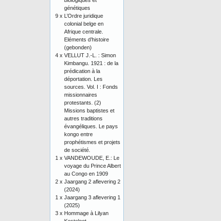
biologiques et
génétiques
9 x
L’Ordre juridique
colonial belge en
Afrique centrale.
Eléments d’histoire
(gebonden)
4 x
VELLUT J.-L. : Simon
Kimbangu. 1921 : de la
prédication à la
déportation. Les
sources. Vol. I : Fonds
missionnaires
protestants. (2)
Missions baptistes et
autres traditions
évangéliques. Le pays
kongo entre
prophétismes et projets
de société.
1 x
VANDEWOUDE, E.: Le
voyage du Prince Albert
au Congo en 1909
2 x
Jaargang 2 aflevering 2
(2024)
1 x
Jaargang 3 aflevering 1
(2025)
3 x
Hommage à Lilyan