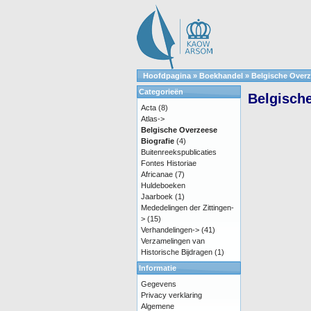
Hoofdpagina
»
Boekhandel
»
Belgische Overz
Categorieën
Belgische
Acta
(8)
Atlas->
Belgische Overzeese
Biografie
(4)
Buitenreekspublicaties
Fontes Historiae
Africanae
(7)
Huldeboeken
Jaarboek
(1)
Mededelingen der Zittingen-
>
(15)
Verhandelingen->
(41)
Verzamelingen van
Historische Bijdragen
(1)
Informatie
Gegevens
Privacy verklaring
Algemene