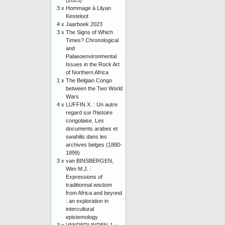
(2025)
3 x
Hommage à Lilyan
Kesteloot
4 x
Jaarboek 2023
3 x
The Signs of Which
Times? Chronological
and
Palaeoenvironmental
Issues in the Rock Art
of Northern Africa
1 x
The Belgian Congo
between the Two World
Wars
4 x
LUFFIN X. : Un autre
regard sur l'histoire
congolaise. Les
documents arabes et
swahilis dans les
archives belges (1880-
1899)
3 x
van BINSBERGEN,
Wim M.J. :
Expressions of
traditionnal wisdom
from Africa and beyond
: an exploration in
intercultural
epistemology