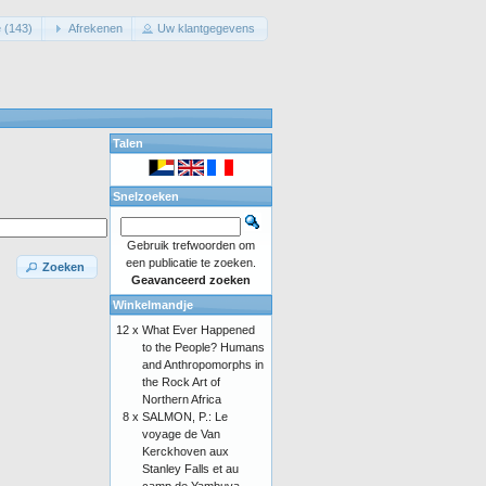
 (143)
Afrekenen
Uw klantgegevens
Talen
Snelzoeken
Gebruik trefwoorden om
een publicatie te zoeken.
Zoeken
Geavanceerd zoeken
Winkelmandje
12 x
What Ever Happened
to the People? Humans
and Anthropomorphs in
the Rock Art of
Northern Africa
8 x
SALMON, P.: Le
voyage de Van
Kerckhoven aux
Stanley Falls et au