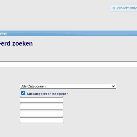
Winkelmandje
eken
erd zoeken
Subcategorieëen inbegrepen