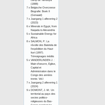
camp de Yambuya
(1888)
7 x
Belgische Overzeese
Biografie: Boek II
(Genaaid)
7 x
Jaargang 1 aflevering 2
(2023)
6 x
Minerals in Egypt, from
Naqada to Alexandria
5 x
Sustainable Energy for
Africa
8 x
SALMON, P.: La
révolte des Batetela de
l’expédition du Haut-
Ituri (1897).
Témoignages inédits
5 x
VANDERLINDEN J. :
Main-d'oeuvre, Eglise,
Capital et
Administration dans le
Congo des années
trente. Vol.I
7 x
Jaargang 2 aflevering 1
(2024)
9 x
DOMONT, J.-M.: Un
territorial au pays des
sectes politico-
religieuses du Bas-