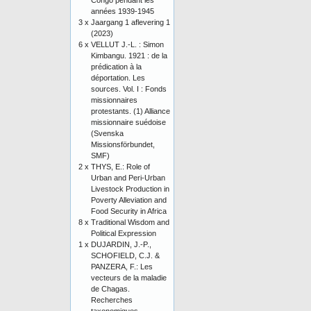
Congo pendant les
années 1939-1945
3 x
Jaargang 1 aflevering 1
(2023)
6 x
VELLUT J.-L. : Simon
Kimbangu. 1921 : de la
prédication à la
déportation. Les
sources. Vol. I : Fonds
missionnaires
protestants. (1) Alliance
missionnaire suédoise
(Svenska
Missionsförbundet,
SMF)
2 x
THYS, E.: Role of
Urban and Peri-Urban
Livestock Production in
Poverty Alleviation and
Food Security in Africa
8 x
Traditional Wisdom and
Political Expression
1 x
DUJARDIN, J.-P.,
SCHOFIELD, C.J. &
PANZERA, F.: Les
vecteurs de la maladie
de Chagas.
Recherches