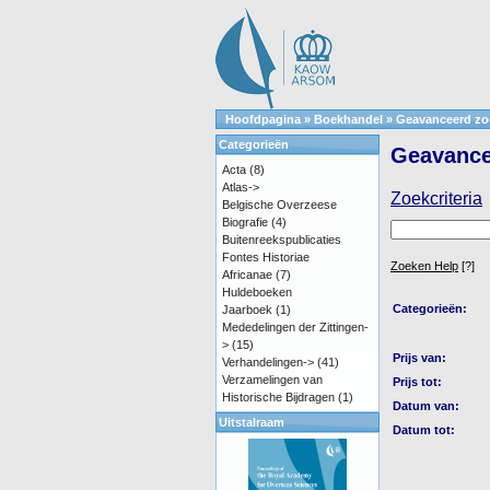
Hoofdpagina
»
Boekhandel
»
Geavanceerd zo
Categorieën
Geavance
Acta
(8)
Atlas->
Zoekcriteria
Belgische Overzeese
Biografie
(4)
Buitenreekspublicaties
Fontes Historiae
Zoeken Help
[?]
Africanae
(7)
Huldeboeken
Categorieën:
Jaarboek
(1)
Mededelingen der Zittingen-
>
(15)
Prijs van:
Verhandelingen->
(41)
Verzamelingen van
Prijs tot:
Historische Bijdragen
(1)
Datum van:
Uitstalraam
Datum tot: