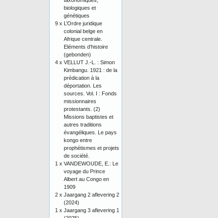
taxonomiques,
biologiques et
génétiques
9 x
L’Ordre juridique
colonial belge en
Afrique centrale.
Eléments d’histoire
(gebonden)
4 x
VELLUT J.-L. : Simon
Kimbangu. 1921 : de la
prédication à la
déportation. Les
sources. Vol. I : Fonds
missionnaires
protestants. (2)
Missions baptistes et
autres traditions
évangéliques. Le pays
kongo entre
prophétismes et projets
de société.
1 x
VANDEWOUDE, E.: Le
voyage du Prince
Albert au Congo en
1909
2 x
Jaargang 2 aflevering 2
(2024)
1 x
Jaargang 3 aflevering 1