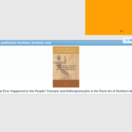
I
 publicatie kochten, kochten ook
t Ever Happened to the People? Humans and Anthropomorphs in the Rock Art of Northern Af