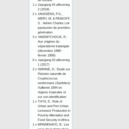
de société.
1 x
Jaargang 64 aflevering
2 (2018)
2 x
JANSSENS, P.G.,
WERY, M. & PASKOFF,
S. : Adrien Charles Loir
pasteurien de première
génération
3 x
YAKEMTCHOUK, R.:
Aux origines du
séparatisme katangais
(décembre 1888 -
février 1889)
6 x
Jaargang 63 aflevering
1 (2017)
2 x
SWINNE, D.: Etude sur
l’histoire naturelle de
Cryptococcus
neoformans (Sanfelice)
Vuillemin 1894 en
régions tropicales et
sur son identification
1 x
THYS, E.: Role of
Urban and Peri-Urban
Livestock Production in
Poverty Alleviation and
Food Security in Africa
1 x
MPAWENAYO, B.: Les