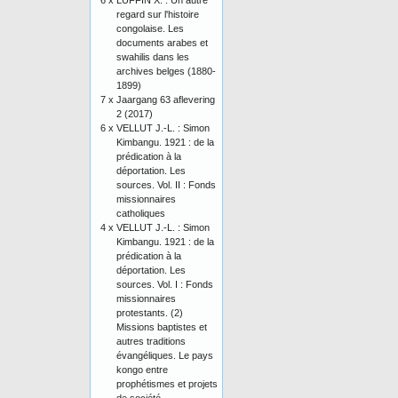
6 x
LUFFIN X. : Un autre
regard sur l'histoire
congolaise. Les
documents arabes et
swahilis dans les
archives belges (1880-
1899)
7 x
Jaargang 63 aflevering
2 (2017)
6 x
VELLUT J.-L. : Simon
Kimbangu. 1921 : de la
prédication à la
déportation. Les
sources. Vol. II : Fonds
missionnaires
catholiques
4 x
VELLUT J.-L. : Simon
Kimbangu. 1921 : de la
prédication à la
déportation. Les
sources. Vol. I : Fonds
missionnaires
protestants. (2)
Missions baptistes et
autres traditions
évangéliques. Le pays
kongo entre
prophétismes et projets