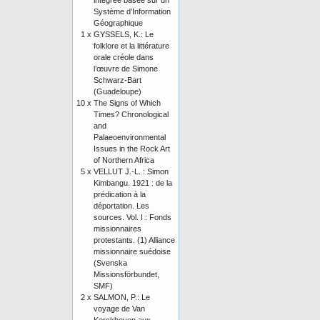
intégrée basée sur un
Système d’Information
Géographique
1 x
GYSSELS, K.: Le
folklore et la littérature
orale créole dans
l’œuvre de Simone
Schwarz-Bart
(Guadeloupe)
10 x
The Signs of Which
Times? Chronological
and
Palaeoenvironmental
Issues in the Rock Art
of Northern Africa
5 x
VELLUT J.-L. : Simon
Kimbangu. 1921 : de la
prédication à la
déportation. Les
sources. Vol. I : Fonds
missionnaires
protestants. (1) Alliance
missionnaire suédoise
(Svenska
Missionsförbundet,
SMF)
2 x
SALMON, P.: Le
voyage de Van