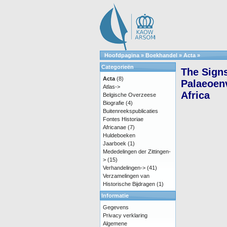
Hoofdpagina
»
Boekhandel
»
Acta
»
Categorieën
The Sign
Acta
(8)
Palaeoenv
Atlas->
Africa
Belgische Overzeese
Biografie
(4)
Buitenreekspublicaties
Fontes Historiae
Africanae
(7)
Huldeboeken
Jaarboek
(1)
Mededelingen der Zittingen-
>
(15)
Verhandelingen->
(41)
Verzamelingen van
Historische Bijdragen
(1)
Informatie
Gegevens
Privacy verklaring
Algemene