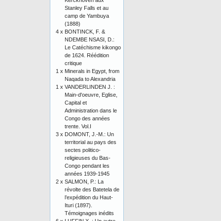
Kerckhoven aux
Stanley Falls et au
camp de Yambuya
(1888)
4 x
BONTINCK, F. &
NDEMBE NSASI, D.:
Le Catéchisme kikongo
de 1624. Réédition
critique
1 x
Minerals in Egypt, from
Naqada to Alexandria
1 x
VANDERLINDEN J. :
Main-d'oeuvre, Eglise,
Capital et
Administration dans le
Congo des années
trente. Vol.I
3 x
DOMONT, J.-M.: Un
territorial au pays des
sectes politico-
religieuses du Bas-
Congo pendant les
années 1939-1945
2 x
SALMON, P.: La
révolte des Batetela de
l’expédition du Haut-
Ituri (1897).
Témoignages inédits