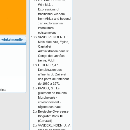
9 x
van BINSBERGEN,
Wim M.J. :
Expressions of
traditionnal wisdom
from Africa and beyond
: an exploration in
intercultural
epistemology
13 x
VANDERLINDEN J. :
n winkelmandje
Main-d'oeuvre, Eglise,
Capital et
Administration dans le
Congo des années
trente. Vol.II
1 x
LEDERER, A.:
L’exploitation des
affluents du Zaïre et
des ports de l’intérieur
de 1960 à 1971
1 x
PANOU, G.: Le
rica
gisement de Bukena.
Morphologie -
environnement -
régime des eaux
2 x
Belgische Overzeese
Biografie: Boek III
(Genaaid)
2 x
VANDERLINDEN, J.: A