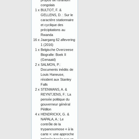
propos de l’uranium
congolais
1 x
BULTOT, F. &
GELLENS, D. : Sur le
caractère stationnaire
et cyclique des
précipitations au
Rwanda
16 x
Jaargang 62 aflevering
1 (2016)
1 x
Belgische Overzeese
Biografie: Boek II
(Genaaid)
2 x
SALMON, P.:
Documents inédits de
Louis Haneuse,
résident aux Stanley
Falls
2 x
STENMANS, A. &
REYNTJENS, F.: La
pensée politique du
gouverneur général
Pétillon
4 x
HENDRICKX, G. &
NAPALA, A.: Le
contrôle de la
trypanosomose « à la
carte »: une approche