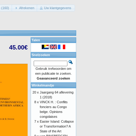
 (160)
Afrekenen
Uw klantgegevens
Talen
45.00€
Snelzoeken
Gebruik trefwoorden om
een publicatie te zoeken.
Geavanceerd zoeken
Winkelmandje
20 x
Jaargang 64 aflevering
1 (2018)
8 x
VINCK H. : Conflits
fonciers au Congo
belge. Opinions
congolaises
7 x
Easter Island: Collapse
or Transformation? A
State of the Art