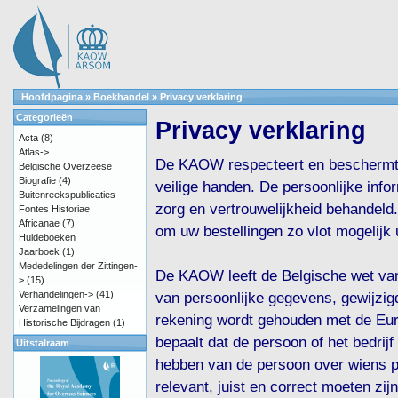
Hoofdpagina
»
Boekhandel
»
Privacy verklaring
Categorieën
Privacy verklaring
Acta
(8)
Atlas->
De KAOW respecteert en beschermt u
Belgische Overzeese
Biografie
(4)
veilige handen. De persoonlijke info
Buitenreekspublicaties
zorg en vertrouwelijkheid behandeld.
Fontes Historiae
Africanae
(7)
om uw bestellingen zo vlot mogelijk u
Huldeboeken
Jaarboek
(1)
Mededelingen der Zittingen-
De KAOW leeft de Belgische wet van
>
(15)
Verhandelingen->
(41)
van persoonlijke gegevens, gewijzi
Verzamelingen van
rekening wordt gehouden met de Euro
Historische Bijdragen
(1)
bepaalt dat de persoon of het bedri
Uitstalraam
hebben van de persoon over wiens p
relevant, juist en correct moeten z