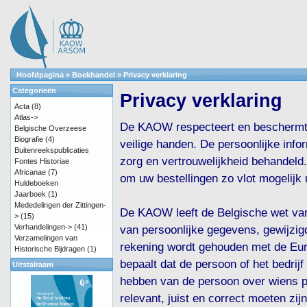
Hoofdpagina
»
Boekhandel
»
Privacy verklaring
Categorieën
Privacy verklaring
Acta
(8)
Atlas->
De KAOW respecteert en beschermt u
Belgische Overzeese
Biografie
(4)
veilige handen. De persoonlijke info
Buitenreekspublicaties
zorg en vertrouwelijkheid behandeld.
Fontes Historiae
Africanae
(7)
om uw bestellingen zo vlot mogelijk u
Huldeboeken
Jaarboek
(1)
Mededelingen der Zittingen-
De KAOW leeft de Belgische wet van
>
(15)
Verhandelingen->
(41)
van persoonlijke gegevens, gewijzi
Verzamelingen van
rekening wordt gehouden met de Euro
Historische Bijdragen
(1)
bepaalt dat de persoon of het bedri
Uitstalraam
hebben van de persoon over wiens p
relevant, juist en correct moeten z