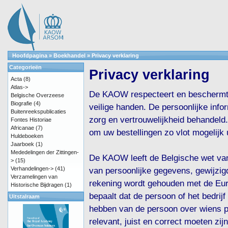
Hoofdpagina
»
Boekhandel
»
Privacy verklaring
Categorieën
Privacy verklaring
Acta
(8)
Atlas->
De KAOW respecteert en beschermt u
Belgische Overzeese
Biografie
(4)
veilige handen. De persoonlijke info
Buitenreekspublicaties
zorg en vertrouwelijkheid behandeld.
Fontes Historiae
Africanae
(7)
om uw bestellingen zo vlot mogelijk u
Huldeboeken
Jaarboek
(1)
Mededelingen der Zittingen-
De KAOW leeft de Belgische wet van
>
(15)
Verhandelingen->
(41)
van persoonlijke gegevens, gewijzi
Verzamelingen van
rekening wordt gehouden met de Euro
Historische Bijdragen
(1)
bepaalt dat de persoon of het bedri
Uitstalraam
hebben van de persoon over wiens p
relevant, juist en correct moeten z