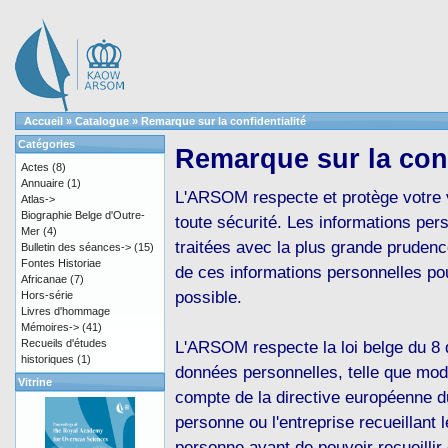
Accueil
»
Catalogue
»
Remarque sur la confidentialité
Catégories
Remarque sur la conf
Actes
(8)
Annuaire
(1)
L'ARSOM respecte et protège votre v
Atlas->
Biographie Belge d'Outre-
toute sécurité. Les informations p
Mer
(4)
traitées avec la plus grande prudenc
Bulletin des séances->
(15)
Fontes Historiae
de ces informations personnelles p
Africanae
(7)
possible.
Hors-série
Livres d'hommage
Mémoires->
(41)
Recueils d'études
L'ARSOM respecte la loi belge du 8 
historiques
(1)
données personnelles, telle que modi
Vitrine
compte de la directive européenne du
personne ou l'entreprise recueillant
personne avant de pouvoir recueilli