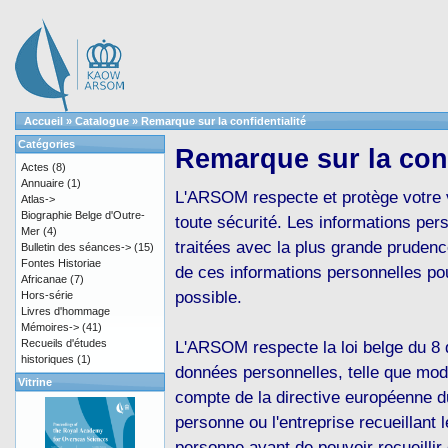
Accueil
»
Catalogue
»
Remarque sur la confidentialité
Catégories
Remarque sur la conf
Actes
(8)
Annuaire
(1)
L'ARSOM respecte et protège votre v
Atlas->
Biographie Belge d'Outre-
toute sécurité. Les informations p
Mer
(4)
traitées avec la plus grande prudenc
Bulletin des séances->
(15)
Fontes Historiae
de ces informations personnelles p
Africanae
(7)
possible.
Hors-série
Livres d'hommage
Mémoires->
(41)
Recueils d'études
L'ARSOM respecte la loi belge du 8 
historiques
(1)
données personnelles, telle que modi
Vitrine
compte de la directive européenne du
personne ou l'entreprise recueillant
personne avant de pouvoir recueilli