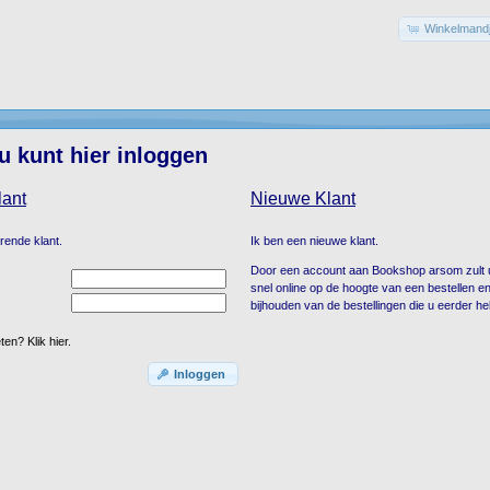
Winkelmandj
 kunt hier inloggen
lant
Nieuwe Klant
rende klant.
Ik ben een nieuwe klant.
Door een account aan Bookshop arsom zult u
snel online op de hoogte van een bestellen e
bijhouden van de bestellingen die u eerder h
n? Klik hier.
Inloggen