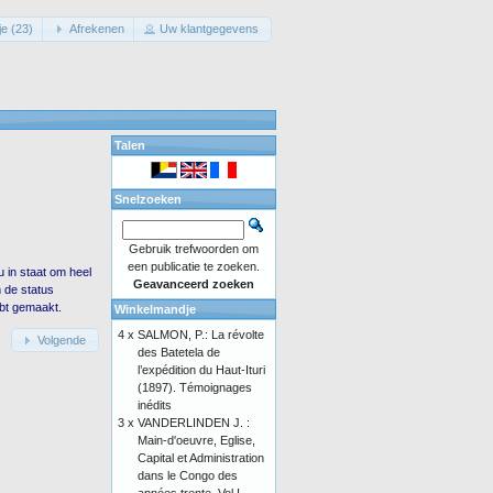
e (23)
Afrekenen
Uw klantgegevens
Talen
Snelzoeken
Gebruik trefwoorden om
een publicatie te zoeken.
 in staat om heel
Geavanceerd zoeken
n de status
ebt gemaakt.
Winkelmandje
4 x
SALMON, P.: La révolte
Volgende
des Batetela de
l’expédition du Haut-Ituri
(1897). Témoignages
inédits
3 x
VANDERLINDEN J. :
Main-d'oeuvre, Eglise,
Capital et Administration
dans le Congo des