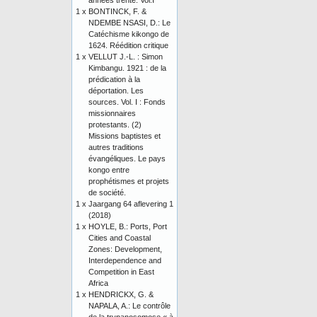
années trente. Vol.I
1 x
BONTINCK, F. &
NDEMBE NSASI, D.: Le
Catéchisme kikongo de
1624. Réédition critique
1 x
VELLUT J.-L. : Simon
Kimbangu. 1921 : de la
prédication à la
déportation. Les
sources. Vol. I : Fonds
missionnaires
protestants. (2)
Missions baptistes et
autres traditions
évangéliques. Le pays
kongo entre
prophétismes et projets
de société.
1 x
Jaargang 64 aflevering 1
(2018)
1 x
HOYLE, B.: Ports, Port
Cities and Coastal
Zones: Development,
Interdependence and
Competition in East
Africa
1 x
HENDRICKX, G. &
NAPALA, A.: Le contrôle