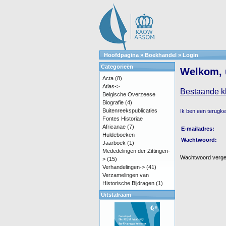
Hoofdpagina
»
Boekhandel
»
Login
Categorieën
Welkom, u
Acta
(8)
Atlas->
Bestaande k
Belgische Overzeese
Biografie
(4)
Buitenreekspublicaties
Ik ben een terugke
Fontes Historiae
Africanae
(7)
E-mailadres:
Huldeboeken
Wachtwoord:
Jaarboek
(1)
Mededelingen der Zittingen-
Wachtwoord vergete
>
(15)
Verhandelingen->
(41)
Verzamelingen van
Historische Bijdragen
(1)
Uitstalraam