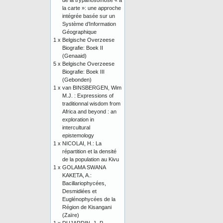
de la trypanosomose « à
la carte »: une approche
intégrée basée sur un
Système d’Information
Géographique
1 x
Belgische Overzeese
Biografie: Boek II
(Genaaid)
5 x
Belgische Overzeese
Biografie: Boek III
(Gebonden)
1 x
van BINSBERGEN, Wim
M.J. : Expressions of
traditionnal wisdom from
Africa and beyond : an
exploration in
intercultural
epistemology
1 x
NICOLAI, H.: La
répartition et la densité
de la population au Kivu
1 x
GOLAMA SWANA
KAKETA, A.:
Bacillariophycées,
Desmidiées et
Euglénophycées de la
Région de Kisangani
(Zaïre)