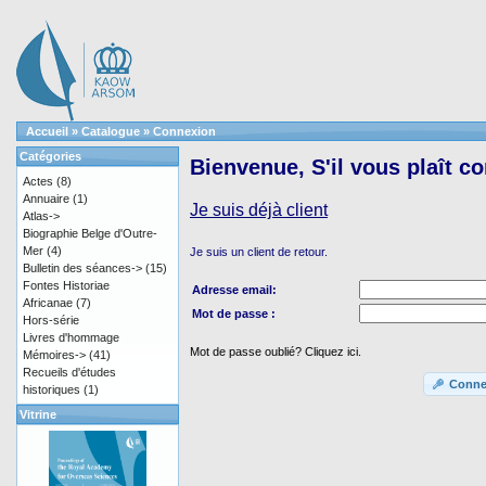
Accueil
»
Catalogue
»
Connexion
Catégories
Bienvenue, S'il vous plaît c
Actes
(8)
Annuaire
(1)
Je suis déjà client
Atlas->
Biographie Belge d'Outre-
Mer
(4)
Je suis un client de retour.
Bulletin des séances->
(15)
Fontes Historiae
Adresse email:
Africanae
(7)
Mot de passe :
Hors-série
Livres d'hommage
Mot de passe oublié? Cliquez ici.
Mémoires->
(41)
Recueils d'études
Conne
historiques
(1)
Vitrine