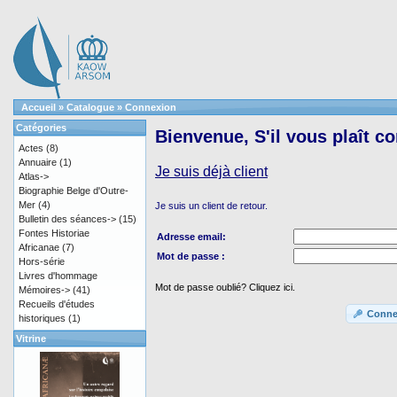
Accueil
»
Catalogue
»
Connexion
Catégories
Bienvenue, S'il vous plaît c
Actes
(8)
Annuaire
(1)
Je suis déjà client
Atlas->
Biographie Belge d'Outre-
Mer
(4)
Je suis un client de retour.
Bulletin des séances->
(15)
Fontes Historiae
Adresse email:
Africanae
(7)
Mot de passe :
Hors-série
Livres d'hommage
Mot de passe oublié? Cliquez ici.
Mémoires->
(41)
Recueils d'études
Conne
historiques
(1)
Vitrine