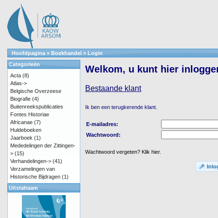
Hoofdpagina
»
Boekhandel
»
Login
Categorieën
Welkom, u kunt hier inlogge
Acta
(8)
Atlas->
Bestaande klant
Belgische Overzeese
Biografie
(4)
Buitenreekspublicaties
Ik ben een terugkerende klant.
Fontes Historiae
Africanae
(7)
E-mailadres:
Huldeboeken
Wachtwoord:
Jaarboek
(1)
Mededelingen der Zittingen-
Wachtwoord vergeten? Klik hier.
>
(15)
Verhandelingen->
(41)
Inl
Verzamelingen van
Historische Bijdragen
(1)
Uitstalraam